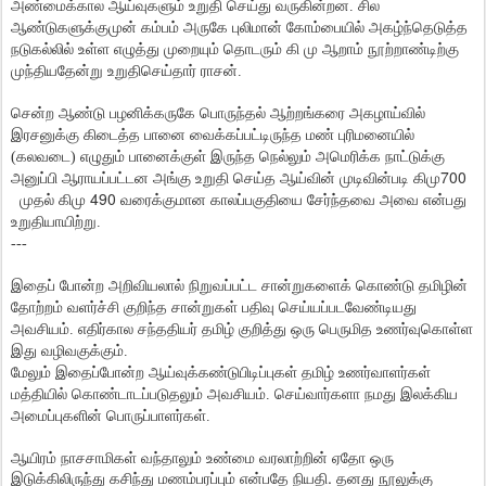
அண்மைக்கால ஆய்வுகளும் உறுதி செய்து வருகின்றன. சில
ஆண்டுகளுக்குமுன் கம்பம் அருகே புலிமான் கோம்பையில் அகழ்ந்தெடுத்த
நடுகல்லில் உள்ள எழுத்து முறையும் தொடரும் கி மு ஆறாம் நூற்றாண்டிற்கு
முந்தியதேன்று உறுதிசெய்தார் ராசன்.
சென்ற ஆண்டு பழனிக்கருகே பொருந்தல் ஆற்றங்கரை அகழாய்வில்
இரசனுக்கு கிடைத்த பானை வைக்கப்பட்டிருந்த மண் புரிமனையில்
(கலவடை) எழுதும் பானைக்குள் இருந்த நெல்லும் அமெரிக்க நாட்டுக்கு
700
அனுப்பி ஆராயப்பட்டன அங்கு உறுதி செய்த ஆய்வின் முடிவின்படி கிமு
490
முதல் கிமு
வரைக்குமான காலப்பகுதியை சேர்ந்தவை அவை என்பது
உறுதியாயிற்று.
---
இதைப் போன்ற அறிவியலால் நிறுவப்பட்ட சான்றுகளைக் கொண்டு தமிழின்
தோற்றம் வளர்ச்சி குறிந்த சான்றுகள் பதிவு செய்யப்படவேண்டியது
அவசியம். எதிர்கால சந்ததியர் தமிழ் குறித்து ஒரு பெருமித உணர்வுகொள்ள
இது வழிவகுக்கும்.
மேலும் இதைப்போன்ற ஆய்வுக்கண்டுபிடிப்புகள் தமிழ் உணர்வாளர்கள்
மத்தியில் கொண்டாடப்படுதலும் அவசியம். செய்வார்களா நமது இலக்கிய
அமைப்புகளின் பொருப்பாளர்கள்.
ஆயிரம் நாசசாமிகள் வந்தாலும் உண்மை வரலாற்றின் ஏதோ ஒரு
இடுக்கிலிருந்து கசிந்து மணம்பரப்பும் என்பதே நியதி. தனது நூலுக்கு