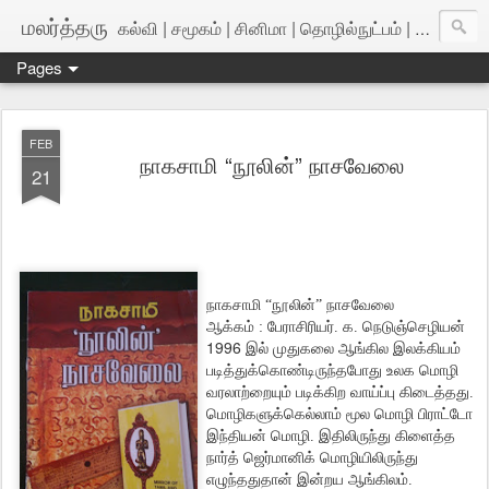
மலர்த்தரு
கல்வி | சமூகம் | சினிமா | தொழில்நுட்பம் | அறிவியல்
Pages
FEB
நாகசாமி “நூலின்” நாசவேலை
21
நாகசாமி “நூலின்” நாசவேலை
ஆக்கம் : பேராசிரியர். க. நெடுஞ்செழியன்
1996
இல் முதுகலை ஆங்கில இலக்கியம்
படித்துக்கொண்டிருந்தபோது உலக மொழி
வரலாற்றையும் படிக்கிற வாய்ப்பு கிடைத்தது.
மொழிகளுக்கெல்லாம் மூல மொழி பிராட்டோ
இந்தியன் மொழி. இதிலிருந்து கிளைத்த
நார்த் ஜெர்மானிக் மொழியிலிருந்து
எழுந்ததுதான் இன்றய ஆங்கிலம்.