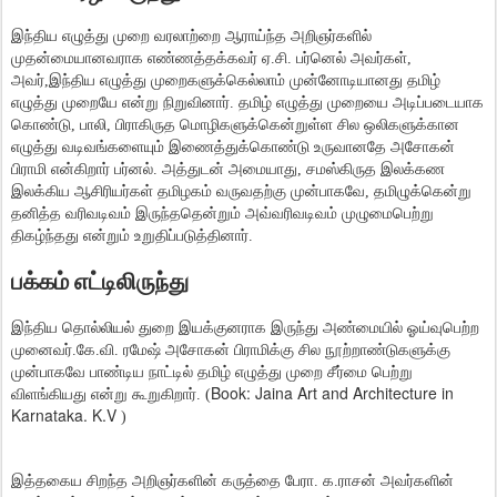
இந்திய எழுத்து முறை வரலாற்றை ஆராய்ந்த அறிஞர்களில்
முதன்மையானவராக எண்ணத்தக்கவர் ஏ.சி. பர்னெல் அவர்கள்,
அவர்,இந்திய எழுத்து முறைகளுக்கெல்லாம் முன்னோடியானது தமிழ்
எழுத்து முறையே என்று நிறுவினார். தமிழ் எழுத்து முறையை அடிப்படையாக
கொண்டு, பாலி, பிராகிருத மொழிகளுக்கென்றுள்ள சில ஒலிகளுக்கான
எழுத்து வடிவங்களையும் இணைத்துக்கொண்டு உருவானதே அசோகன்
பிராமி என்கிறார் பர்னல். அத்துடன் அமையாது, சமஸ்கிருத இலக்கண
இலக்கிய ஆசிரியர்கள் தமிழகம் வருவதற்கு முன்பாகவே, தமிழுக்கென்று
தனித்த வரிவடிவம் இருந்ததென்றும் அவ்வரிவடிவம் முழுமைபெற்று
திகழ்ந்தது என்றும் உறுதிப்படுத்தினார்.
பக்கம் எட்டிலிருந்து
இந்திய தொல்லியல் துறை இயக்குனராக இருந்து அண்மையில் ஓய்வுபெற்ற
முனைவர்.கே.வி. ரமேஷ் அசோகன் பிராமிக்கு சில நூற்றாண்டுகளுக்கு
முன்பாகவே பாண்டிய நாட்டில் தமிழ் எழுத்து முறை சீர்மை பெற்று
Book: Jaina Art and Architecture in
விளங்கியது என்று கூறுகிறார். (
Karnataka. K.V
)
இத்தகைய சிறந்த அறிஞர்களின் கருத்தை பேரா. க.ராசன் அவர்களின்