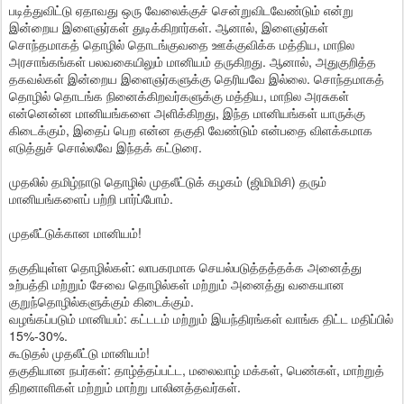
படித்துவிட்டு ஏதாவது ஒரு வேலைக்குச் சென்றுவிடவேண்டும் என்று
இன்றைய
இளைஞர்கள் துடிக்கிறார்கள். ஆனால், இளைஞர்கள்
சொந்தமாகத் தொழில் தொடங்குவதை ஊக்குவிக்க மத்திய, மாநில
அரசாங்கங்கள் பலவகையிலும் மானியம் தருகிறது. ஆனால், அதுகுறித்த
தகவல்கள் இன்றைய இளைஞர்களுக்கு தெரியவே இல்லை. சொந்தமாகத்
தொழில் தொடங்க நினைக்கிறவர்களுக்கு மத்திய, மாநில அரசுகள்
என்னென்ன மானியங்களை அளிக்கிறது, இந்த மானியங்கள் யாருக்கு
கிடைக்கும், இதைப் பெற என்ன தகுதி வேண்டும் என்பதை விளக்கமாக
எடுத்துச் சொல்லவே இந்தக் கட்டுரை.
முதலில் தமிழ்நாடு தொழில் முதலீட்டுக் கழகம் (ஜிமிமிசி) தரும்
மானியங்களைப் பற்றி பார்ப்போம்.
முதலீட்டுக்கான மானியம்!
தகுதியுள்ள தொழில்கள்: லாபகரமாக செயல்படுத்தத்தக்க அனைத்து
உற்பத்தி மற்றும் சேவை தொழில்கள் மற்றும் அனைத்து வகையான
குறுந்தொழில்களுக்கும் கிடைக்கும்.
வழங்கப்படும் மானியம்: கட்டடம் மற்றும் இயந்திரங்கள் வாங்க திட்ட மதிப்பில்
15%-30%.
கூடுதல் முதலீட்டு மானியம்!
தகுதியான நபர்கள்: தாழ்த்தப்பட்ட, மலைவாழ் மக்கள், பெண்கள், மாற்றுத்
திறனாளிகள் மற்றும் மாற்று பாலினத்தவர்கள்.