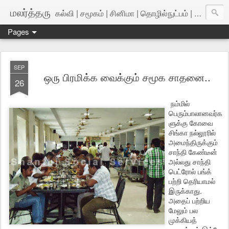
மலர்த்தரு
கல்வி | சமூகம் | சினிமா | தொழில்நுட்பம் | அறிவியல்
Pages
SEP
ஒரு பிரமிக்க வைக்கும் சமூக சாதனை..
26
நம்மில்
பெரும்பாலானவர்க
ளுக்கு கோவை
சிங்கா நல்லூரில்
அமைந்திருக்கும்
சாந்தி கேண்டீன்
அல்லது சாந்தி
பெட்ரோல் பங்க்
பற்றி தெரியாமல்
இருக்காது.
அதைப் பற்றிய
மேலும் பல
முக்கியத்