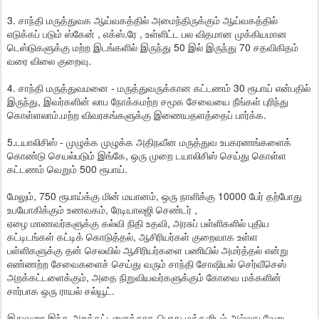
3. சாந்தி மருத்துவக ஆய்வகத்தில் அமைந்திருக்கும் ஆய்வகத்தில்
எடுக்கப் படும் ஸ்கேன் , எக்ஸ்.ரே , உள்ளிட்ட பல விதமான முக்கியமான
டெஸ்டுகளுக்கு மற்ற இடங்களில் இருந்து 50 இல் இருந்து 70 சதவிகிதம்
வரை விலை குறைவு.
4. சாந்தி மருத்துவமனை - மருத்துவருக்கான கட்டணம் 30 ரூபாய் என்பதில்
இருந்து, இவர்களின் லாப நோக்கமற்ற சமூக சேவையை நீங்கள் புரிந்து
கொள்ளலாம்.மற்ற விவரகங்களுக்கு இணையதளத்தைப் பார்க்க.
5.டயாலிசிஸ் - முழுக்க முழுக்க அதிநவீன மருத்துவ உபகரணங்களைக்
கொண்டு செயல்படும் இங்கே, ஒரு முறை டயாலிசிஸ் செய்து கொள்ள
கட்டணம் வெறும் 500 ரூபாய்.
மேலும், 750 ரூபாய்க்கு மின் மயானம், ஒரு நாளிக்கு 10000 பேர் தற்போது
உபயோகிக்கும் உணவகம், ரேடியாலஜி செண்டர் ,
ஏழை மாணவர்களுக்கு கல்வி நிதி உதவி, அரசுப் பள்ளிகளில் புதிய
கட்டிடங்கள் கட்டிக் கொடுத்தல், ஆசிரியர்கள் குறைவாக உள்ள
பள்ளிகளுக்கு தன் செலவில் ஆசிரியர்களை பணியில் அமர்த்தல் என்று
எண்ணற்ற சேவைகளைச் செய்து வரும் சாந்தி சோஷியல் செர்வீசெஸ்
அறக்கட்டளைக்கும், அதை நிறுவியவர்களுக்கும் கோவை மக்களின்
சார்பாக ஒரு ராயல் சல்யூட்.
இதுவரை இந்த அறக்கட்டளைக்காக பொது மக்களிடம் அல்லது வேறு