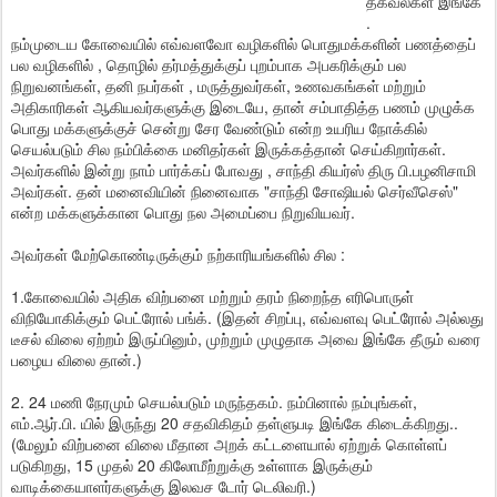
தகவல்கள் இங்கே
.
நம்ம
ுடைய கோவையில் எவ்வளவோ வழிகளில் பொதுமக்களின் பணத்தைப்
பல வழிகளில் , தொழில் தர்மத்துக்குப் புறம்பாக அபகரிக்கும் பல
நிறுவனங்கள், தனி நபர்கள் , மருத்துவர்கள், உணவகங்கள் மற்றும்
அதிகாரிகள் ஆகியவர்களுக்கு இடையே, தான் சம்பாதித்த பணம் முழுக்க
பொது மக்களுக்குச் சென்று சேர வேண்டும் என்ற உயரிய நோக்கில்
செயல்படும் சில நம்பிக்கை மனிதர்கள் இருக்கத்தான் செய்கிறார்கள்.
அவர்களில் இன்று நாம் பார்க்கப் போவது , சாந்தி கியர்ஸ் திரு பி.பழனிசாமி
அவர்கள். தன் மனைவியின் நினைவாக "சாந்தி சோஷியல் செர்வீசெஸ்"
என்ற மக்களுக்கான பொது நல அமைப்பை நிறுவியவர்.
அவர்கள் மேற்கொண்டிருக்கும் நற்காரியங்களில் சில :
1.கோவையில் அதிக விற்பனை மற்றும் தரம் நிறைந்த எரிபொருள்
விநியோகிக்கும் பெட்ரோல் பங்க். (இதன் சிறப்பு, எவ்வளவு பெட்ரோல் அல்லது
டீசல் விலை ஏற்றம் இருப்பினும், முற்றும் முழுதாக அவை இங்கே தீரும் வரை
பழைய விலை தான்.)
2. 24 மணி நேரமும் செயல்படும் மருந்தகம். நம்பினால் நம்புங்கள்,
எம்.ஆர்.பி. யில் இருந்து 20 சதவிகிதம் தள்ளுபடி இங்கே கிடைக்கிறது..
(மேலும் விற்பனை விலை மீதான அறக் கட்டளையால் ஏற்றுக் கொள்ளப்
படுகிறது, 15 முதல் 20 கிலோமீற்றுக்கு உள்ளாக இருக்கும்
வாடிக்கையாளர்களுக்கு இலவச டோர் டெலிவரி.)