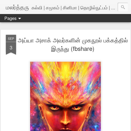
மலர்த்தரு
கல்வி | சமூகம் | சினிமா | தொழில்நுட்பம் | அறிவியல்
Pages
அய்யா அசாக் அவர்களின் முகநூல் பக்கத்தில்
SEP
3
இருந்து (fbshare)