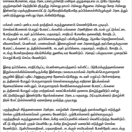
சொல்லப்போனால், எந்த அடையாளமுமின்றி மனிதக் குழந்தையாக மட்டுமே பிறக்கிற
குழந்தையின் நெற்றியில் திருநீறு அல்லது நாமம் அல்லது சிலுவை அல்லது பிறை அல்லது
இன்னபிற மதக்குறிகளையிட்டு ஆசிர்வதிக்கிறபோதே நம்பிக்கைச்சிமிழுக்குள் அடைத்துப்
புண்படுத்துவது என்பது தொடங்கிவிடுகிறது.
மக்கள் மனம் புண்படாமல் நாத்திகக் கருத்துகளைக் கொண்டுபோக முடியும்.
சொல்லப்போனால் பொதுப் போராட்டங்களில் மக்களை அணிதிரள விடாமல் முட்டுக்கட்டை
போடுவதில் கடவுள் நம்பிக்கை, மதவாதம், சாதியம் போலவே தலைவிதி, சோதிடம்,
சடங்குகள் உள்ளிட்ட மூட நம்பிக்கைகளுக்கும் பங்கிருக்கிறது. ஆகவே தொழிலாளர்கள்,
விவசாயிகள், பெண்கள், மாணவர்கள், இளைஞர்கள் என அனைத்துத் தரப்பினருக்குமான
போராட்டங்களை நடத்திக்கொண்டே கடவுள் நம்பிக்கை, மதவாதம், சாதியம், சோதிடம்,
சடங்கு போன்றவற்றை விமர்சிக்கிற துணிவு வர வேண்டும். அதைப் பக்குவமான முறையில்
பொறுப்போடு செய்ய வேண்டும்.
இறை நம்பிக்கை, சாதிப்பிடிப்பு, பெண்ணடிமைத்தனம் உள்ளிட்ட பிற்போக்குத்தனங்களை
இறுக்கமாக்கிக்கொண்டிருக்கிற இன்றைய உலகமயமாக்கல் அரசியல்/பொருளாதாரச்
சூழலில் இந்தப் புதிய அணுகுமுறை தேவைப்படுகிறது. கடவுள் மறுப்புப் பிரச்சாரத்தை
நடத்தினால் போதும் பொருளாதாரக் கொள்கைகளுக்கு எதிரான இயக்கங்கள்
தேவையில்லை என்பதும், பொருளாதாரக் கோரிக்கைகளுக்கான போராட்டங்களை
நடத்தினால் போதும் மற்ற மாற்றங்கள் காலப்போக்கில் தானாக நிகழ்ந்துவிடும் என்று
விட்டுவிடுவதும் இரண்டுமே நோக்கங்களை அடைய உதவாது. அப்படியெல்லாம் நிகழ்ச்சி
நிரல் போட்டுக்கொண்டு வரலாற்றை நகர்த்த முடியாது.
பகுத்தறிவுச் சிந்தனைகளை அன்றாட வாழ்வின் அனைத்துத் தளங்களிலும் எடுத்துச்
செல்ல முற்போக்காளர்கள் முனைய வேண்டும். முற்போக்காளர் ஒவ்வொருவரும்
பகுத்தறிவுக் கருத்துகளைக் கிடைக்கிற வாய்ப்புகளில் எல்லாம் வெளிப்படுத்த வேண்டும்.
வீட்டு விழாக்கள் முதல் வெளியே நடக்கிற நிகழ்வுகள் வரையில் எடுத்துச் சொல்ல
வேண்டும். ஆன்மிகவாதிகள், மதவாதிகள், சடங்குச் சாமியார்கள் போன்றோர் பலமடங்கு