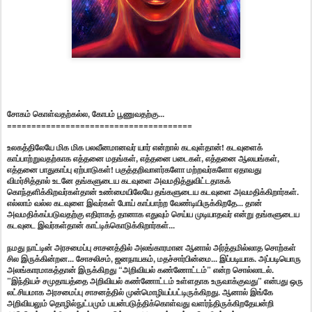
சோகம் கொள்வதற்கல்ல, கோபம் பூணுவதற்கு...
======================================
உலகத்திலேயே மிக மிக பலவீனமானவர் யார் என்றால் கடவுள்தான்! கடவுளைக்
காப்பாற்றுவதற்காக எத்தனை மதங்கள், எத்தனை படைகள், எத்தனை ஆலயங்கள்,
எத்தனை பாதுகாப்பு ஏற்பாடுகள்! பகுத்தறிவாளர்களோ மற்றவர்களோ ஏதாவது
விமர்சித்தால் உடனே தங்களுடைய கடவுளை அவமதித்துவிட்டதாகக்
கொந்தளிக்கிறவர்கள்தான் உண்மையிலேயே தங்களுடைய கடவுளை அவமதிக்கிறார்கள்.
எல்லாம் வல்ல கடவுளை இவர்கள் போய் காப்பாற்ற வேண்டியிருக்கிறதே... தான்
அவமதிக்கப்படுவதற்கு எதிராகத் தானாக எதுவும் செய்ய முடியாதவர் என்று தங்களுடைய
கடவுடை இவர்கள்தான் காட்டிக்கொடுக்கிறார்கள்...
நமது நாட்டின் அரசமைப்பு சாசனத்தில் அலங்காரமான ஆனால் அர்த்தமில்லாத சொற்கள்
சில இருக்கின்றன... சோசலிசம், ஜனநாயகம், மதச்சார்பின்மை... இப்படியாக. அப்படியொரு
அலங்காரமாகத்தான் இருக்கிறது “அறிவியல் கண்ணோட்டம்” என்ற சொல்லாடல்.
”இந்தியச் சமுதாயத்தை அறிவியல் கண்ணோட்டம் உள்ளதாக உருவாக்குவது” என்பது ஒரு
லட்சியமாக அரசமைப்பு சாசனத்தில் முன்மொழியப்பட்டிருக்கிறது. ஆனால் இங்கே
அறிவியலும் தொழில்நுட்பமும் பயன்படுத்திக்கொள்வது வளர்ந்திருக்கிறதேயன்றி