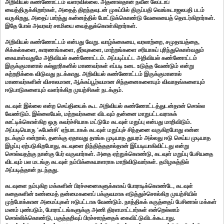
அறிவியல் கண்ணோட்டம் வளரவில்லை. அதனால்தான் நவீன லேப்டாப்
வைத்திருக்கிறார்கள், அதைத் திறந்தவுடன் முகப்பில் திருப்பதி வெங்கடாஜலபதி படம்
வருகிறது, அதைப் பார்த்து கன்னத்தில் போட்டுக்கொண்டு வேலையைத் தொடர்கிறார்கள்.
இதே போல் அவரவர் சாமியை வைத்துக்கொள்கிறார்கள்.
அறிவியல் கண்ணோட்டம் என்பது வேறு. வாழ்க்கையை, வரலாற்றை, சமுதாயத்தை,
சிக்கல்களை, காரணங்களை, தீர்வுகளை, மாற்றங்களை சரியாகப் புரிந்துகொள்வதும்
கையாள்வதுமே அறிவியல் கண்ணோட்டம். அப்படிப்பட்ட அறிவியல் கண்ணோட்டம்
இருக்குமானால் கல்லூரிகளில் மாணவர்கள் எப்படி உடை உடுத்த வேண்டும் என்று
சுற்றறிக்கை விடுவது நடக்காது. அறிவியல் கண்ணோட்டம் இருக்குமானால்
மாணவர்களின் விசாலமான, ஆக்கப்பூர்வமான சிந்தனைகளையும் விவாதங்களையும்
ஈடுபாடுகளையும் வளர்க்கிற முயற்சிகள் நடக்கும்.
கடவுள் இல்லை என்ற செய்தியைக் கூட அறிவியல் கண்ணோட்டத்துடன்தான் சொல்ல
வேண்டும். இல்லையேல், மற்றவர்களை விடவும் தன்னை மாறுபட்டவராகக்
காட்டிக்கொள்கிற ஒரு கவர்ச்சியாக மட்டுமே கடவுள் மறுப்பு என்பது மாறிவிடும்.
அப்படியொரு ‘ஃபேன்சி’ ஏற்பாடாகக் கடவுள் மறுப்புச் சிந்தனை வருகிறபோது என்ன
நடக்கும் என்றால், தனக்கு ஏதாவது தாங்க முடியாத துயரம் அல்லது ஈடு செய்ய முடியாத
இழப்பு ஏற்படுகிறபோது, கடவுளை நிந்தித்ததால்தான் இப்படியாகிவிட்டது என்று
சொல்வதற்கு நான்கு பேர் வருவார்கள். அதை ஏற்றுக்கொண்டு, கடவுள் மறுப்பு பேசியதை
விடவும் பல மடங்கு கடவுள் நம்பிக்கையாளராக மாறிவிடுவார்கள். தமிழகத்தில்
அப்படித்தான் நடந்தது.
கடவுளை நம்புகிற மக்களின் பிரச்சனைகளுக்காகப் போராடிக்கொண்டே, கடவுள்
கதைகளின் உண்மைத் தன்மைகளைப் பக்குவமாக எடுத்துச்சொல்கிற முயற்சியில்
முற்போக்கான அமைப்புகள் ஈடுபட்டாக வேண்டும். நாத்திகக் கருத்தைப் பேசினால் மக்கள்
மனம் புண்படும், போராட்டங்களுக்கு அணி திரளமாட்டார்கள் என்றெல்லாம்
சொல்லிக்கொண்டு, பகுத்தறிவுப் பிரச்சாரத்தைக் கைவிட்டுவிடக்கூடாது.