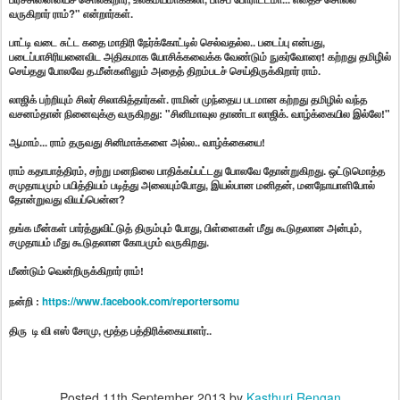
வருகிறார் ராம்?" என்றார்கள்.
பாட்டி வடை சுட்ட கதை மாதிரி நேர்க்கோட்டில் செல்வதல்ல.. படைப்பு என்பது,
படைப்பாசிரியனைவிட அதிகமாக யோசிக்கவைக்க வேண்டும் நுகர்வோரை! கற்றது தமிழி்ல்
செய்தது போலவே த.மீன்களிலும் அதைத் திறம்படச் செய்திருக்கிறார் ராம்.
லாஜிக் பற்றியும் சிலர் சிலாகித்தார்கள். ராமின் முந்தைய படமான கற்றது தமிழில் வந்த
வசனம்தான் நினைவுக்கு வருகிறது: "சினிமாவுல தாண்டா லாஜிக். வாழ்க்கையில இல்லே!"
ஆமாம்... ராம் தருவது சினிமாக்களை அல்ல.. வாழ்க்கையை!
ராம் கதாபாத்திரம், சற்று மனநிலை பாதிக்கப்பட்டது போலவே தோன்றுகிறது. ஒட்டுமொத்த
சமுதாயமும் பயித்தியம் படித்து அலையும்போது, இயல்பான மனிதன், மனநோயாளிபோல்
தோன்றுவது வியப்பென்ன?
தங்க மீன்கள் பார்த்துவிட்டுத் திரும்பும் போது, பிள்ளைகள் மீது கூடுதலான அன்பும்,
சமுதாயம் மீது கூடுதலான கோபமும் வருகிறது.
மீண்டும் வென்றிருக்கிறார் ராம்!
நன்றி :
https://www.facebook.com/reportersomu
திரு டி வி எஸ் சோமு, மூத்த பத்திரிக்கையாளர்..
Posted
11th September 2013
by
Kasthuri Rengan