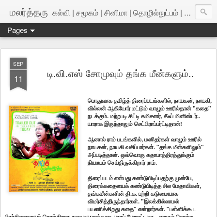
மலர்த்தரு
கல்வி | சமூகம் | சினிமா | தொழில்நுட்பம் | அறிவியல்
Pages
SEP
டி.வி.எஸ் சோமுவும் தங்க மீன்களும்..
11
பொதுவாக தமிழ்த் திரைப்படங்களில், நாயகன், நாயகி,
வில்லன் ஆகியோர் மட்டும் வாழும் ஊரில்தான் "கதை"
நடக்கும். மற்றபடி சிட்டி கமிசனர், சீஃப் மினிஸ்டர்..
யாராக இருந்தாலும் செட்பிராப்பர்ட்டிதான்!
ஆனால் ராம் படங்களில், மனிதர்கள் வாழும் ஊரில்
நாயகன், நாயகி வசிப்பார்கள். "தங்க மீன்களிலும்"
அப்படித்தான். ஒவ்வொரு கதாபாத்திரத்துக்கும்
நியாயம் செய்திருக்கிறார் ராம்.
திரைப்படம் என்பது கண்டுபிடிப்பதற்கு முன்பே,
திரைக்கதையைக் கண்டுபிடித்த சில மேதாவிகள்,
தங்கமீன்களின் தி.க. பற்றி கடுமையாக
விமர்சித்திருந்தார்கள். "இலக்கில்லாமல்
பயணிக்கிறது கதை" என்றார்கள். "பள்ளிக்கூட
பிரச்சினையைச் சொல்கிறார, உலகமயமாக்கலா, பாசப் போராட்டமா... எதைச் சொல்ல