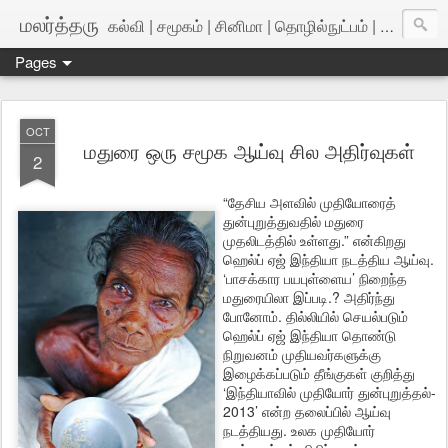
மலர்த்தரு
கல்வி | சமூகம் | சினிமா | தொழில்நுட்பம் | அறிவியல்
Pages
OCT
மதுரை ஒரு சமூக ஆய்வு சில அதிர்வுகள்
2
“தேசிய அளவில் முதியோரைத்
துன்புறுத்துவதில் மதுரை
முதலிடத்தில் உள்ளது.” என்கிறது
ஹெல்ப் ஏஜ் இந்தியா நடத்திய ஆய்வு.
‘பாசக்கார பயபுள்ளைய’ நிறைந்த
மதுரையிலா இப்படி.? அதிர்ந்து
போனோம். தில்லியில் செயல்படும்
ஹெல்ப் ஏஜ் இந்தியா தொண்டு
நிறுவனம் முத
ியவர்களுக்கு
இழைக்கப்படும் தீங்குகள் குறித்து
‘இந்தியாவில் முதியோர் துன்புறுத்தல்-
2013’ என்ற தலைப்பில் ஆய்வு
நடத்தியது. உலக முதியோர்