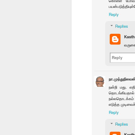
கொள்ள போவதில
பயன்படுத்தியுள்
Reply
vithaikkalam
ஷீ ரைட்ஸ் ஷாட்கன்
special meeting
காக
விதைக்கலாம் 538
Rotary
Replies
Dec 14th
Dec 14th
Dec 13th
D
Kasth
வருகைக
Reply
தமுஎகச மாநில
Bits
Rumi Collection
Pho
மாநாடு
one
Dec 6th
Dec 4th
Dec 4th
நா.முத்துநிலவன
1
நன்றி மது. எத
தொடங்கியதால் 
ஒட்டடை
சிசு 2
தொகுப்பு அறிமுகம்
எனர்ஜி
நல்லதொடக்கம் 
பாலச்சந்திரனின்
வெளக்கமாறு
வ
எடுத்த முடிவைச்
Nov 25th
Nov 23rd
Nov 19th
N
அடுத்த தொகுப்பு
Reply
Replies
Kasth