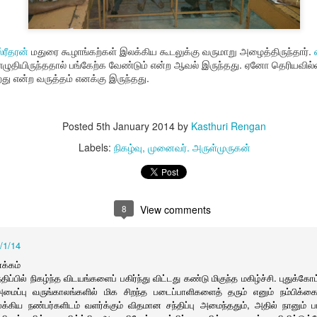
ணறிவு தளம்
பாரதி
சிவம் காஃப்கா
Nallakkann
ar 28th
Mar 20th
Mar 18th
Mar 16th
ிள் ஜெமினை
பதிவு
த்த படங்கள்.
்ரீதரன்
மதுரை கூழாங்கற்கள் இலக்கிய கூடலுக்கு வருமாறு அழைத்திருந்தார்.
 எழுதியிருந்ததால் பங்கேற்க வேண்டும் என்ற ஆவல் இருந்தது. ஏனோ தெரியவில்
 என்ற வருத்தம் எனக்கு இருந்தது.
் பூமிசேகரன்
பழகிப்போன
முகில் நிலா தமிழின்
உமா மஹேஷ்வர
்களோடு ஒரு
அடிமைத்தனமும்
கவிதை
பால்ராஜ்
Mar 4th
Mar 4th
Feb 27th
Feb 23rd
சந்திப்பு
வரலாற்றின்
Posted
5th January 2014
by
Kasthuri Rengan
மௌனமும்
Labels:
நிகழ்வு
முனைவர். அருள்முருகன்
 புற்று நோய்
ரிஸர்வேஷன்
புதுக்கோட்டைத்
இராசேந்திரன
தீர்வு
தமிழ்ச் சங்கம்
Feb 6th
Feb 5th
Jan 26th
Jan 25th
வாமனத்தீவு நூல்
ரிஸர்வேஷன்
8
View comments
வெளியீடு
/1/14
க்கம்
ப் பள்ளியை
Rumi Collection
அந்திமழை
இரவில் செல்போ
்திப்பில் நிகழ்ந்த விடயங்களைப் பகிர்ந்து விட்டது கண்டு மிகுந்த மகிழ்ச்சி. புதுக்
துகாப்போம்
ஞானாலயா
சார்ஜ் செய்வ
மைப்பு வருங்காலங்களில் மிக சிறந்த படைப்பாளிகளைத் தரும் எனும் நம்பிக்கை 
Jan 8th
Jan 8th
Jan 7th
Jan 6th
நேர்முகம்
தவிர்க்கவும்
கிய நண்பர்களிடம் வளர்க்கும் விதமான சந்திப்பு அமைந்ததும், அதில் நானும் பங்