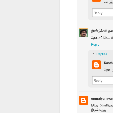
வாழ்த்
Reply
vithaikkalam
ஷீ ரைட்ஸ் ஷாட்கன்
special meeting
காக
விதைக்கலாம் 538
Rotary
Dec 14th
Dec 14th
Dec 13th
D
திண்டுக்கல் த
தொடரட்டும்... ம
Reply
தமுஎகச மாநில
Bits
Rumi Collection
Pho
Replies
மாநாடு
one
Dec 6th
Dec 4th
Dec 4th
Kasth
1
தொடரு
Reply
ஒட்டடை
சிசு 2
தொகுப்பு அறிமுகம்
எனர்ஜி
பாலச்சந்திரனின்
வெளக்கமாறு
வ
Nov 25th
Nov 23rd
Nov 19th
N
அடுத்த தொகுப்பு
unmaiyanava
இந்த அளவிற்கு 
இருக்கிறது.