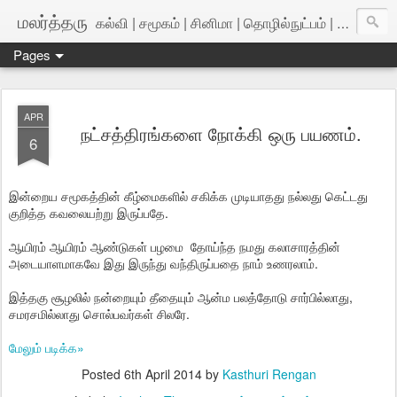
மலர்த்தரு
கல்வி | சமூகம் | சினிமா | தொழில்நுட்பம் | அறிவியல்
Pages
APR
நட்சத்திரங்களை நோக்கி ஒரு பயணம்.
6
இன்றைய சமூகத்தின் கீழ்மைகளில் சகிக்க முடியாதது நல்லது கெட்டது
குறித்த கவலையற்று இருப்பதே.
ஆயிரம் ஆயிரம் ஆண்டுகள் பழமை தோய்ந்த நமது கலாசாரத்தின்
அடையாளமாகவே இது இருந்து வந்திருப்பதை நாம் உணரலாம்.
இத்தகு சூழலில் நன்றையும் தீதையும் ஆன்ம பலத்தோடு சார்பில்லாது,
சமரசமில்லாது சொல்பவர்கள் சிலரே.
மேலும் படிக்க»
Posted
6th April 2014
by
Kasthuri Rengan