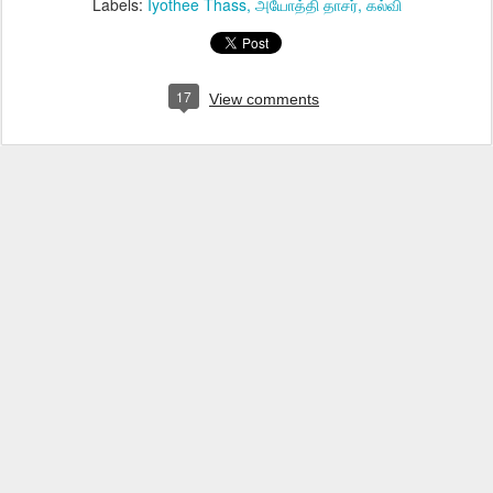
Labels:
Iyothee Thass
அயோத்தி தாசர்
கல்வி
17
View comments