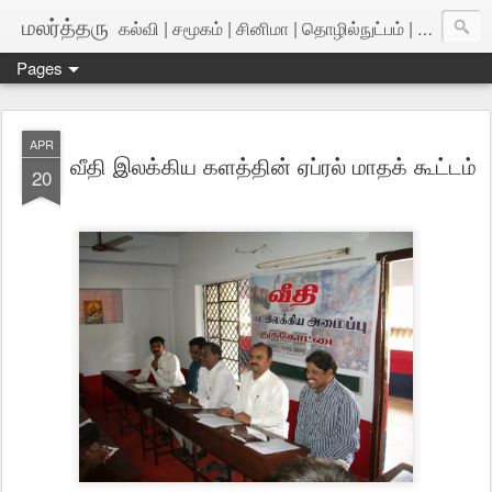
மலர்த்தரு
கல்வி | சமூகம் | சினிமா | தொழில்நுட்பம் | அறிவியல்
Pages
APR
வீதி இலக்கிய களத்தின் ஏப்ரல் மாதக் கூட்டம்
20