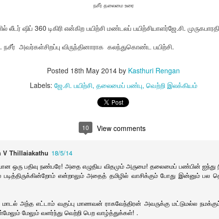
நசீர் தலைமை உரை
ணறிவு தளம்
பாரதி
சிவம் காஃப்கா
Nallakkann
ar 28th
Mar 20th
Mar 18th
Mar 16th
ிள் ஜெமினை
பதிவு
த்த படங்கள்.
ில் லீடர் ஷிப் 360 டிகிரி என்கிற பயிற்சி மண்டலப் பயிற்சியாளர்ஜே.சி. முருகபாரத
நசீர் அவர்கள்சிறப்பு விருந்தினாராக கலந்துகொண்ட பயிற்சி.
் பூமிசேகரன்
பழகிப்போன
முகில் நிலா தமிழின்
உமா மஹேஷ்வர
்களோடு ஒரு
அடிமைத்தனமும்
கவிதை
பால்ராஜ்
Posted
18th May 2014
by
Kasthuri Rengan
Mar 4th
Mar 4th
Feb 27th
Feb 23rd
சந்திப்பு
வரலாற்றின்
Labels:
ஜே.சி. பயிற்சி
தலைமைப் பண்பு
வெற்றி இலக்கியம்
மௌனமும்
 புற்று நோய்
ரிஸர்வேஷன்
புதுக்கோட்டைத்
இராசேந்திரன
10
View comments
தீர்வு
தமிழ்ச் சங்கம்
Feb 6th
Feb 5th
Jan 26th
Jan 25th
வாமனத்தீவு நூல்
ரிஸர்வேஷன்
 V Thillaiakathu
18/5/14
வெளியீடு
யான ஒரு பதிவு நண்பரே! அதை எழுதிய விதமும் அருமை! தலைமைப் பண்பின் ஐந்து நி
 படித்திருக்கின்றோம் என்றாலும் அதைத் தமிழில் வாசிக்கும் போது இன்னும் பல 
ப் பள்ளியை
Rumi Collection
அந்திமழை
இரவில் செல்போ
துகாப்போம்
ஞானாலயா
சார்ஜ் செய்வ
 மாடல் அந்த எட்டாம் வகுப்பு மாணவன் ராகவேந்திரன் அவருக்கு மட்டுமல்ல நமக்கும
Jan 8th
Jan 8th
Jan 7th
Jan 6th
நேர்முகம்
தவிர்க்கவும்
கள்மேலும் மேலும் வளர்ந்து வெற்றி பெற வாழ்த்துக்கள்! .