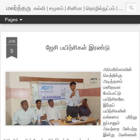
மலர்த்தரு
கல்வி | சமூகம் | சினிமா | தொழில்நுட்பம் | அறிவியல்
Pages
JUN
ஜேசி பயிற்சிகள் இரண்டு
5
அமெரிக்காவின்
வெற்றிக்கு
அடித்தளம்
மனிதவள
மேம்பாட்டு
பயிற்சிகளே.
இந்தப்
பயிற்சிகளின்
வல்லமை புரிந்து
ஜப்பானும்
அவற்றை பின்பற்ற
இன்று அண்ணன்