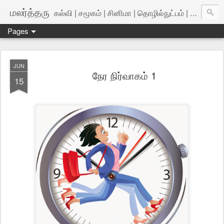
மலர்த்தரு
கல்வி | சமூகம் | சினிமா | தொழில்நுட்பம் | அறிவியல்
Pages
JUN
நேர நிர்வாகம் 1
15