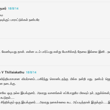
1
ுமார்
18/8/14
மை
ித கொக்கு
ரோட்டரி பள்ளி உதவி
வனப்பேச்சி
அன்பின் அலக்
வுக்குப் பாராட்டுக்கள் நண்பரே
குறித்து ஆசா
ec 13th
Dec 11th
Dec 8th
Dec 8th
netic quiz
Tamil poems
பொதுப் பள்ளியை
மேகன் 2.0
ட வேண்டியது தான். என்ன படம் பார்ப்பது என்று யோசிக்கத் தேவை இல்லை இனி . நன
பாதுகாப்போம்
Dec 4th
Dec 4th
Dec 1st
Nov 26th
 V Thillaiakathu
18/8/14
்தியாசமான விமர்சனம்...பகிர்ந்து கொண்டதற்கு மிக்க நன்றி மது. நண்பர் ஜெயப்ப
 டிரிங்ஸ் பக்க
எட்டுக்கால்
மலர்த்தரு களப்பணி
திசைகள் 21
ன நடைக்கு.
ிளைவுகள்
பூச்சிக்கு ஏழுகால்
ov 15th
Nov 14th
Nov 12th
Nov 12th
நூல் வெளியீடு
திசைகள் 21
ஜமாவே ஒரு நல்ல இயக்குனர். அவரது வசனங்கள் எப்போதுமே மிகவும் நச், நறுக்கென்
1
1
கூடுதல்....
சிந்திக்கும் ஒரு இயக்குனர்....அவரது நகைச்சுவை கூட அப்படித்தான் இருக்கும்.....இ