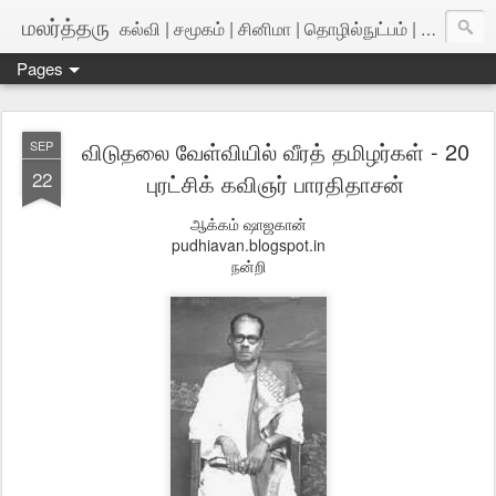
மலர்த்தரு
கல்வி | சமூகம் | சினிமா | தொழில்நுட்பம் | அறிவியல்
Pages
விடுதலை வேள்வியில் வீரத் தமிழர்கள் - 20
SEP
22
புரட்சிக் கவிஞர் பாரதிதாசன்
ஆக்கம் ஷாஜகான்
pudhiavan.blogspot.in
நன்றி