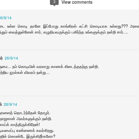
1
3
View comments
26/9/14
ித கொக்கு
ரோட்டரி பள்ளி உதவி
வனப்பேச்சி
அன்பின் அலக்
டை உள்ள கொடி தானே இப்போது காங்கிரஸ் கட்சி கொடியாக உள்ளது??? அனைத்
குறித்து ஆசா
ec 13th
Dec 11th
Dec 8th
Dec 8th
தும் வைத்துள்ளேன் சார், எழுதியவருக்கும் பகிர்ந்த உங்களுக்கும் நன்றி சார்....
ர்
26/9/14
netic quiz
Tamil poems
பொதுப் பள்ளியை
மேகன் 2.0
ுமை... நம் கொடியின் வரலாறு காணக் கிடைத்ததற்கு நன்றி.
பாதுகாப்போம்
Dec 4th
Dec 4th
Dec 1st
Nov 26th
பற்றிய நூல்கள் விவரம் நன்று...
 டிரிங்ஸ் பக்க
எட்டுக்கால்
மலர்த்தரு களப்பணி
திசைகள் 21
்
26/9/14
ிளைவுகள்
பூச்சிக்கு ஏழுகால்
ov 15th
Nov 14th
Nov 12th
Nov 12th
்வுகளைத் தொடர்ந்தேன் தோழர்.
நூல் வெளியீடு
திசைகள் 21
.ஷாஜகான் அவர்களுக்கும் நன்றி.
1
1
ாய்க் காத்திருக்கிறேன்!
டிவமைப்பு கண்ணைக் கவர்கிறது.
ாற்றிக் கொண்டே இருக்கிறீர்களோ?