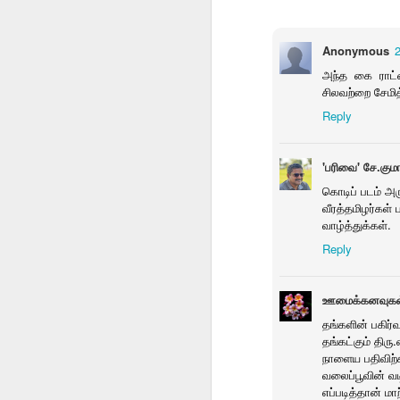
Anonymous
vithaikkalam
ஷீ ரைட்ஸ் ஷாட்கன்
special meeting
காக
அந்த கை ராட்
விதைக்கலாம் 538
Rotary
Dec 14th
Dec 14th
Dec 13th
D
சிலவற்றை சேமித்
Reply
'பரிவை' சே.குமா
தமுஎகச மாநில
Bits
Rumi Collection
Pho
கொடிப் படம் அர
மாநாடு
one
Dec 6th
Dec 4th
Dec 4th
வீரத்தமிழர்கள் 
வாழ்த்துக்கள்.
1
Reply
ஒட்டடை
சிசு 2
தொகுப்பு அறிமுகம்
எனர்ஜி
ஊமைக்கனவுகள
பாலச்சந்திரனின்
வெளக்கமாறு
வ
Nov 25th
Nov 23rd
Nov 19th
N
தங்களின் பகிர
அடுத்த தொகுப்பு
தங்கட்கும் திரு
நாளைய பதிவிற்க
வலைப்பூவின் வ
எப்படித்தான் ம