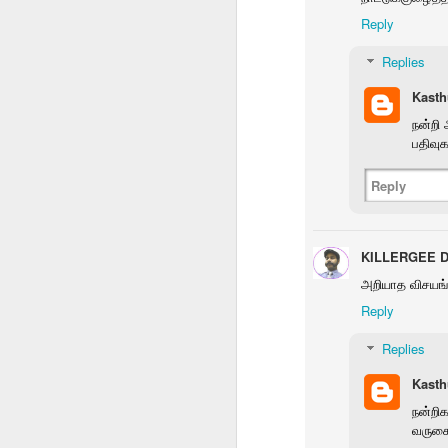
Reply
Replies
vithaikkalam
ஷீ ரைட்ஸ் ஷாட்கன்
special meeting
காக
விதைக்கலாம் 538
Rotary
Kasth
Dec 14th
Dec 14th
Dec 13th
D
நன்றி 
பதிவுக
Reply
தமுஎகச மாநில
Bits
Rumi Collection
Pho
மாநாடு
one
Dec 6th
Dec 4th
Dec 4th
KILLERGEE De
1
அறியாத விசயங்
Reply
ஒட்டடை
சிசு 2
தொகுப்பு அறிமுகம்
எனர்ஜி
பாலச்சந்திரனின்
வெளக்கமாறு
வ
Replies
Nov 25th
Nov 23rd
Nov 19th
N
அடுத்த தொகுப்பு
Kasth
நன்றிக
வருகை