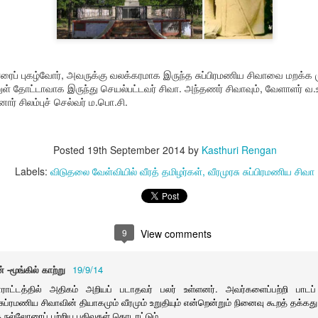
ணறிவு தளம்
பாரதி
சிவம் காஃப்கா
Nallakkann
ar 28th
Mar 20th
Mar 18th
Mar 16th
ிள் ஜெமினை
பதிவு
த்த படங்கள்.
ரைப் புகழ்வோர், அவருக்கு வலக்கரமாக இருந்த சுப்பிரமணிய சிவாவை மறக்க மு
் பூமிசேகரன்
பழகிப்போன
முகில் நிலா தமிழின்
உமா மஹேஷ்வர
னுள் தோட்டாவாக இருந்து செயல்பட்டவர் சிவா. அந்தணர் சிவாவும், வேளாளர் வ.
னார் சிலம்புச் செல்வர் ம.பொ.சி.
்களோடு ஒரு
அடிமைத்தனமும்
கவிதை
பால்ராஜ்
Mar 4th
Mar 4th
Feb 27th
Feb 23rd
சந்திப்பு
வரலாற்றின்
மௌனமும்
Posted
19th September 2014
by
Kasthuri Rengan
Labels:
விடுதலை வேள்வியில் வீரத் தமிழர்கள்
வீரமுரசு சுப்பிரமணிய சிவா
 புற்று நோய்
ரிஸர்வேஷன்
புதுக்கோட்டைத்
இராசேந்திரன
தீர்வு
தமிழ்ச் சங்கம்
Feb 6th
Feb 5th
Jan 26th
Jan 25th
வாமனத்தீவு நூல்
ரிஸர்வேஷன்
வெளியீடு
9
View comments
் -மூங்கில் காற்று
19/9/14
ப் பள்ளியை
Rumi Collection
அந்திமழை
இரவில் செல்போ
துகாப்போம்
ஞானாலயா
சார்ஜ் செய்வ
ாட்டத்தில் அதிகம் அறியப் படாதவர் பலர் உள்ளனர். அவர்களைப்பற்றி பாடப்
Jan 8th
Jan 8th
Jan 7th
Jan 6th
நேர்முகம்
தவிர்க்கவும்
ுப்ரமணிய சிவாவின் தியாகமும் வீரமும் உறுதியும் என்றென்றும் நினைவு கூறத் தக்கது
த நல்லோரைப் பற்றிய பதிவுகள் தொடரட்டும்.