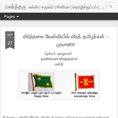
மலர்த்தரு
கல்வி | சமூகம் | சினிமா | தொழில்நுட்பம் | அறிவியல்
Pages
விடுதலை வேள்வியில் வீரத் தமிழர்கள் -
SEP
27
முடிவுரை
ஆக்கம் ஷாஜகான்
pudhiavan.blogspot.in
நன்றி
நேற்றைய பதிவில் இந்திய தேசியக் கொடி எவ்வாறு உருவானது என்பதை