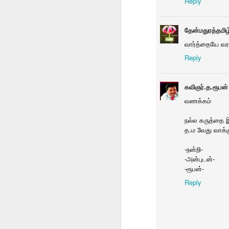
Reply
தேன்மதுரத்தமிழ
vithaikkalam
ஷீ ரைட்ஸ் ஷாட்கன்
special meeting
காக
விதைக்கலாம் 538
Rotary
வார்த்தையே வர
Dec 14th
Dec 14th
Dec 13th
D
Reply
கவிஞர்.த.ரூபன்
தமுஎகச மாநில
Bits
Rumi Collection
Pho
வணக்கம்
மாநாடு
one
Dec 6th
Dec 4th
Dec 4th
நல்ல கருத்தை இற
த.ம 3வது வாக்க
1
-நன்றி-
-அன்புடன்-
ஒட்டடை
சிசு 2
தொகுப்பு அறிமுகம்
எனர்ஜி
-ரூபன்-
பாலச்சந்திரனின்
வெளக்கமாறு
வ
Reply
Nov 25th
Nov 23rd
Nov 19th
N
அடுத்த தொகுப்பு