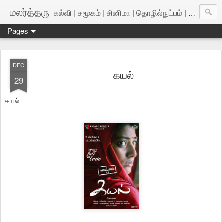
மலர்த்தரு
கல்வி | சமூகம் | சினிமா | தொழில்நுட்பம் | அறிவியல்
Pages
DEC
கயல்
29
கயல்