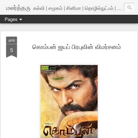
மலர்த்தரு
கல்வி | சமூகம் | சினிமா | தொழில்நுட்பம் | அறிவியல்
Pages
APR
கொம்பன் ஜயப் பிரபுவின் விமர்சனம்
5