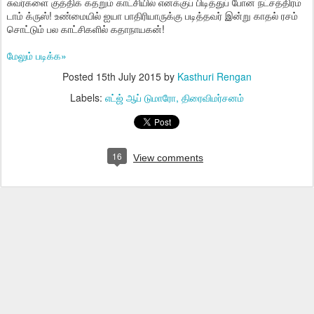
சுவர்களை குத்திக் கதறும் காட்சியில் எனக்குப் பிடித்துப் போன நட்சத்திரம்
டாம் க்ருஸ்! உண்மையில் ஐயா பாதிரியாருக்கு படித்தவர் இன்று காதல் ரசம்
சொட்டும் பல காட்சிகளில் கதாநாயகன்!
மேலும் படிக்க»
Posted
15th July 2015
by
Kasthuri Rengan
Labels:
எட்ஜ் ஆப் டுமாரோ
திரைவிமர்சனம்
16
View comments