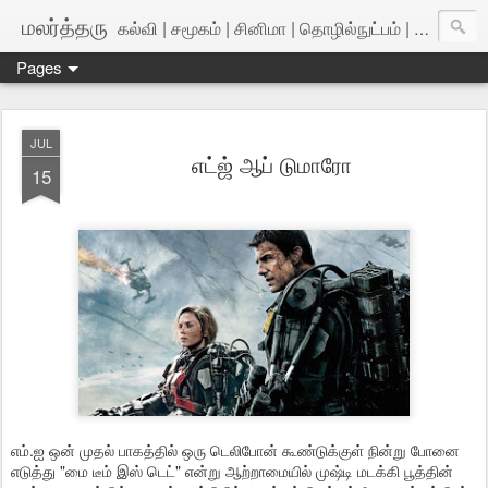
மலர்த்தரு
கல்வி | சமூகம் | சினிமா | தொழில்நுட்பம் | அறிவியல்
Pages
JUL
எட்ஜ் ஆப் டுமாரோ
15
எம்.ஐ ஒன் முதல் பாகத்தில் ஒரு டெலிபோன் கூண்டுக்குள் நின்று போனை
எடுத்து "மை டீம் இஸ் டெட்" என்று ஆற்றாமையில் முஷ்டி மடக்கி பூத்தின்