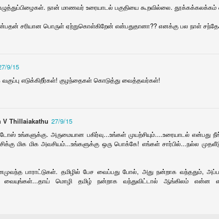
் எக்ஸ் 2000
அன்பின் அலெக்சா
அன்பின் அலெக்சா
போர்த்துகீசியன
எழுத்துப்பிழைகள். நான் மாணவர் உரையாடல் பகுதியை கூறவில்லை. தூக்கக்கலக்கம்
ஆல்பம் 2
ஆல்பம் 1
விரல்கள் லெக்ஷ்
ct 18th
Oct 5th
Oct 5th
May 29th
சிவக்குமர்
்பதன் சரியான பொருள் ஏற்றுகொள்கிறேன் என்பதுதானா?? எனக்கு பல நாள் சந்தே
27/9/15
த கார்ஜ்
சுழல் பருவம் 1
பிக்கார்ட்
கிராவன் தி
ஹண்டர்
குப்பு எடுக்கிறீர்கள்! குழந்தைகள் கொடுத்து வைத்தவர்கள்!
ar 13th
Mar 12th
Mar 11th
Mar 9th
கிராவன் தி ஹண்
 V Thillaiakathu
27/9/15
பெயர்வு - AD
குழந்தைகளுக்கா
கொற்றவை - ஆர்.
பொங்கும் போக
டோஸ் உங்களுக்கு. அருமையான பகிர்வு...உங்கள் முயற்சியும்....உரையாடல் என்பது நீ
பாலா
ன கலை இலக்கிய
பாலகிருஷ்ணன்
க்கு மிக மிக அவசியம்...உங்களுக்கு ஒரு பொக்கே! எங்கள் சார்பில்...நல்ல முதலீடு 
eb 24th
Feb 23rd
Feb 22nd
Feb 21st
திருவிழா .11
பொங்கும் போக
னமுவந்த பாராட்டுகள். தமிழில் பேச வைப்பது போல், அது நன்றாக வந்ததும், அப்பட
ச வையுங்கள்...தாய் மொழி தமிழ் நன்றாக வந்துவிட்டால் ஆங்கிலம் என்ன 
ப்பாளனின்
பழய ஓய்வூதியத்
பாதாள் லோக் 2
கத இதுவரை
ரி குறிப்பு
திட்டத்தை தருக
Feb 5th
Feb 4th
Feb 2nd
Feb 1st