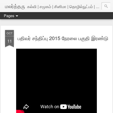
மலர்த்தரு
கல்வி | சமூகம் | சினிமா | தொழில்நுட்பம் | அறிவியல்
Pages
OCT
பதிவர் சந்திப்பு 2015 நேரலை பகுதி இரண்டு
11