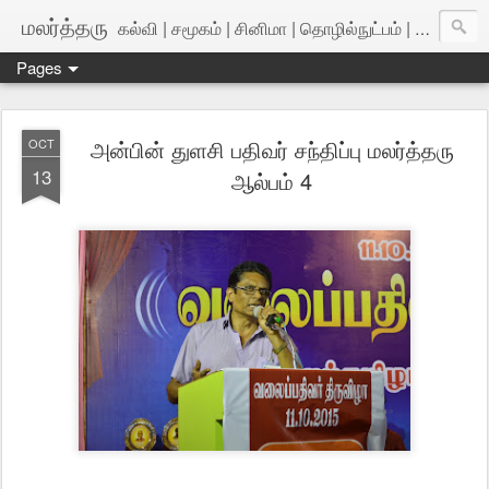
மலர்த்தரு
கல்வி | சமூகம் | சினிமா | தொழில்நுட்பம் | அறிவியல்
Pages
அன்பின் துளசி பதிவர் சந்திப்பு மலர்த்தரு
OCT
13
ஆல்பம் 4