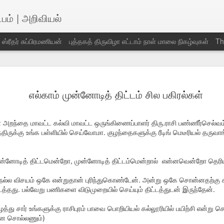
்பம் | அறிவியல்
் ஸ்ரீதர் சுப்பிரமணியன்
புத்தகத் திருவிழா எட்டாம் நாள் மாலை நிகழ்வுகள்
Th
கியராஜ் -இபு
விடைபெற்றார்
விடைபெற்றார்
வாழ்த்துகள்
எல்காம் முன்னோடித் திட்டம் சில பகிரல்கள்
ப்பிரகாசன்
சத்திய சுந்தரி
பாக்யராஜ்
un 27th
Jun 27th
Jun 27th
Jun 23rd
அம்மாள்
் அறந்தை மாவட்ட கல்வி மாவட்ட ஒருங்கிணைப்பாளர் திரு.ராசி பண்ணீர்செல்வம
ந்திருக்கு உங்க பள்ளியில் செய்வோமா. குழந்தைகளுக்கு ரீடிங் மெடீரியல் தருவா
இன்றைய
ஆனந்த மடம்
காசா வயல்
இன்றைய கவி
முன்னோடித் திட்டமென்றோ, முன்னோடித் திட்டம்மென்றால் என்னவென்றோ தெரி
ழ்த்துகள்
கண்ணன் வாசிப்பு
பகிர்வு பிராங்ளி
Jun 7th
Jun 7th
Jun 7th
Jun 7th
அனுபவ பகிர்வு
குமார்
ல்ல விசயம் ஒகே என்றுதான் புரிந்துகொண்டேன். அன்று ஒகே சொன்னதற்கு 
த்தது. பல்வேறு பணிகளை விடுமுறையில் செய்யும் திட்டத்துடன் இருந்தேன்.
 சார் உங்களுக்கு ராசிபுரம் பாவை பொறியியல் கல்லூரியில் பயிற்சி என்று ச
ானே சொல்லணும்)
ெயற்கை
எமது கீதம் கவிதா
கார்த்திக் அன்பே
comrade