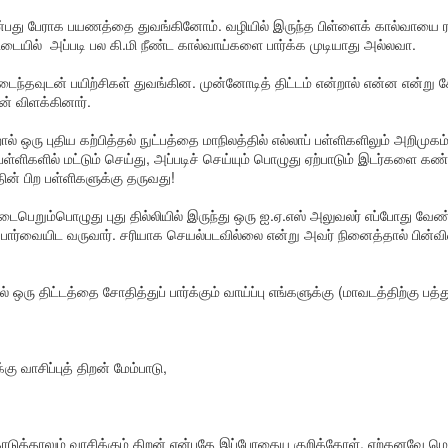
ணறிவு தளம்
பாரதி
சிவம் காஃப்கா
Nallakkann
ஒன்பது பேராக பயணத்தை துவங்கினோம். வழியில் இருந்த பிள்ளைக் கால்வாயை ர
ar 28th
Mar 20th
Mar 18th
Mar 16th
ிள் ஜெமினை
பதிவு
டையில் அப்படி பல கி.மி நீண்ட கால்வாய்களை பார்க்க முடியாது அல்லவா.
த்த படங்கள்.
அடைந்தவுடன் பயிற்சிகள் துவங்கின. முன்னோடித் திட்டம் என்றால் என்ன என்று ச
் விளக்கினார்.
் பூமிசேகரன்
பழகிப்போன
முகில் நிலா தமிழின்
உமா மஹேஷ்வர
ால் ஒரு புதிய கற்பித்தல் நுட்பத்தை மாநிலத்தில் எல்லாப் பள்ளிகளிலும் அறிமுக
்களோடு ஒரு
அடிமைத்தனமும்
கவிதை
பால்ராஜ்
 பள்ளிகளில் மட்டும் செய்து, அப்படிச் செய்யும் பொழுது ஏற்பாடும் இடர்களை கண்
Mar 4th
Mar 4th
Feb 27th
Feb 23rd
சந்திப்பு
வரலாற்றின்
ன் பிற பள்ளிகளுக்கு தருவது!
மௌனமும்
நடைபெறும்பொழுது புது தில்லியில் இருந்து ஒரு ஐ.ஏ.எஸ் அலுவலர் எப்போது வேண்
 பார்வையிட வருவார். சரியாக செயல்படவில்லை என்று அவர் நினைத்தால் பின்வி
 புற்று நோய்
ரிஸர்வேஷன்
புதுக்கோட்டைத்
இராசேந்திரன
தீர்வு
தமிழ்ச் சங்கம்
Feb 6th
Feb 5th
Jan 26th
Jan 25th
் ஒரு திட்டத்தை சோதித்துப் பார்க்கும் வாய்ப்பு எங்களுக்கு (மாவடத்திற்கு பத்த
வாமனத்தீவு நூல்
ரிஸர்வேஷன்
வெளியீடு
 வாசிப்புத் திறன் மேம்பாடு,
ப் பள்ளியை
Rumi Collection
அந்திமழை
இரவில் செல்போ
துகாப்போம்
ஞானாலயா
சார்ஜ் செய்வ
Jan 8th
Jan 8th
Jan 7th
Jan 6th
நேர்முகம்
தவிர்க்கவும்
டுத்தாலும் வாசிக்கும் திறன் என்பதே இப்போதைய குறிக்கோள். ஏற்கனவே மொ