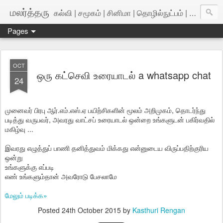
மலர்த்தரு
கல்வி | சமூகம் | சினிமா | தொழில்நுட்பம் | அறிவியல்
Pages
OCT
ஒரு கட்செவி உரையாடல் a whatsapp chat
24
முனைவர் பிரபு ஆர்.எம்.எஸ்.ஏ பயிற்சிகளின் மூலம் அறிமுகம், தொடர்ந்து
படித்து வருபவர், அவரது வாட்சப் உரையாடல் ஒன்றை உங்களுடன் பகிர்வதில்
மகிழ்வு ...
இவரது எழுத்துப் பாணி தனித்துவம் மிக்கது என்னுடைய விருப்பதிற்குரிய
ஒன்று
உங்களுக்கு எப்படி
எண் உங்களும்தான் அவரோடு பேசலாமே
மேலும் படிக்க»
Posted
24th October 2015
by
Kasthuri Rengan