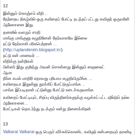
12
இன்னும் கொஞ்சம் வீதி ..
நேற்றைய நிகழ்வில் ஒரு கவிதைப் போட்டி நடத்தப் பட்டது கவிஞர் ஒருவரின்
ஆலோசனை இது.
தணலில் வளரும் சாதி
மாங்கு மாங்குனு எழுதினேன் தேர்வாகவே இல்லை
நட்டு தேர்வாகி பரிசுபெற்றான் ...
http://uplanderstn.blogspot.in/
(
)
நட்டு என் மாணவர் ...
வீதிக்கு நன்றிகள்
பின்னர் இது குறித்து அவன் சொன்னது இன்னும் ஹைலைட்
ஆமா
நீங்க கமல் மாதிரி எதாவது புரியாம எழுதியிருபீங்க ...
கவிதையா இதுன்னு தூக்கிப் போட்டுருப்பாங்க ..
பசங்க இப்படிதான் பட்டுன்னு போட்டு உடைச்சுருவாங்க
கவிதைப் போட்டியும், சிறப்பு விருந்தினர்களுக்கு வழக்கப் பட்ட ஷீல்டும் நல்ல
ஆலோசனை...
போட்டிகள் தொடர்ந்து நடக்கும் என்று நினைக்கிறன்
13
Vaikarai Vaikarai
ஒரு பெரும் வீச்சுக்கொண்ட கவிஞர் என்பதையும் தாண்டி