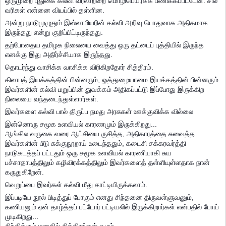
ஒருமுறை புதுகை கல்வி வரலாற்றை மொழிபெயர்க்க பணிக்கப்பட்டேன். சில
வரிகள் என்னை வியப்பில் தள்ளின.
அன்று நாடுமுழுதும் இஸ்லாமியரின் கல்வி அறிவு பொதுவாக அதிகமாக
இருந்தது என்று குறிப்பிட்டிருந்தது.
தற்போதைய தமிழக நிலையை வைத்து ஒரு தட்டைப் புத்தியில் இருந்த
எனக்கு இது அதிர்ச்சியாக இருந்தது.
தொடர்ந்து வாசிக்க வாசிக்க விரிகிறதோர் சித்திரம்.
கிலாபத் இயக்கத்தின் பின்னரும், ஒத்துழையாமை இயக்கத்தின் பின்னரும்
இவர்களின் கல்வி மறுப்பின் துவக்கம் அதிகப்பட்டு இப்போது இருக்கிற
நிலையை வந்தடைந்துள்ளார்கள்.
இவர்களை கல்வி பால் திருப்ப நமது அரசுகள் ஊக்குவிக்க வில்லை
இன்னொரு சமூக உளவியல் காரணமும் இருக்கிறது...
ஆங்கில வருகை வரை ஆட்சியை ருசித்த, அதிகாரத்தை சுவைத்த
இவர்களின் பீடு சுக்குநூறாய் உடைந்ததும், கடைசி சக்கரவர்த்தி
நாடுகடத்தப் பட்டதும் ஒரு சமூக உளவியல் காரணியாகி சுய
பச்சாதாபத்திலும் கழிவிரக்கத்திலும் இவர்களைத் தள்ளியுள்ளதாக நான்
கருதுகிறேன்.
வெறுப்பை இவர்கள் கல்வி மீது காட்டியிருக்கலாம்.
இப்படியே நூல் பிடித்துப் போகும் எனது சிந்தனை திருவள்ளுவனும்,
கணியனும் ஏன் தாழ்த்தப் பட்டோர் பட்டியலில் இருக்கிறார்கள் என்பதில் போய்
முடிகிறது...