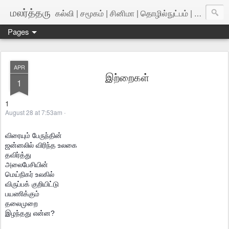
மலர்த்தரு
கல்வி | சமூகம் | சினிமா | தொழில்நுட்பம் | அறிவியல்
Pages
APR
இற்றைகள்
1
1
August 28 at 7:53am
·
விரையும் பேருந்தின்
ஜன்னலில் விரிந்த உலகை
தவிர்த்து
அலைபேசியின்
மெய்நிகர் உலகில்
விருப்பக் குறியிட்டு
பயணிக்கும்
தலைமுறை
இழந்தது என்ன?