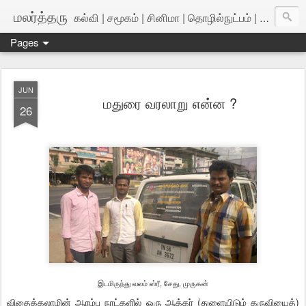
மலர்த்தரு
கல்வி | சமூகம் | சினிமா | தொழில்நுட்பம் | அறிவியல்
Pages
JUN
மதுரை வரலாறு என்ன ?
26
இடமிருந்து வலம் ஸ்ரீ, சேது, முருகன்
விதைக்கலாமின் ஆரம்ப நாட்களில் ஒரு ஆக்கர் (துளையிடும் கருவியைத்)