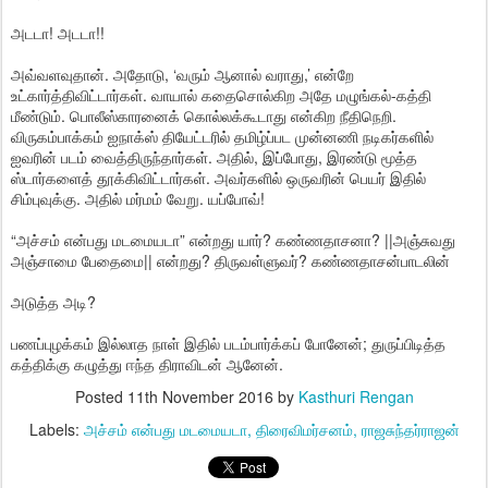
அடடா! அடடா!!
அவ்வளவுதான். அதோடு, ‘வரும் ஆனால் வராது,’ என்றே
உட்கார்த்திவிட்டார்கள். வாயால் கதைசொல்கிற அதே மழுங்கல்-கத்தி
மீண்டும். பொலீஸ்காரனைக் கொல்லக்கூடாது என்கிற நீதிநெறி.
விருகம்பாக்கம் ஐநாக்ஸ் தியேட்டரில் தமிழ்ப்பட முன்னணி நடிகர்களில்
ஐவரின் படம் வைத்திருந்தார்கள். அதில், இப்போது, இரண்டு மூத்த
ஸ்டார்களைத் தூக்கிவிட்டார்கள். அவர்களில் ஒருவரின் பெயர் இதில்
சிம்புவுக்கு. அதில் மர்மம் வேறு. யப்போவ்!
“அச்சம் என்பது மடமையடா” என்றது யார்? கண்ணதாசனா? ||அஞ்சுவது
அஞ்சாமை பேதைமை|| என்றது? திருவள்ளுவர்? கண்ணதாசன்பாடலின்
அடுத்த அடி?
பணப்புழக்கம் இல்லாத நாள் இதில் படம்பார்க்கப் போனேன்; துருப்பிடித்த
கத்திக்கு கழுத்து ஈந்த திராவிடன் ஆனேன்.
Posted
11th November 2016
by
Kasthuri Rengan
Labels:
அச்சம் என்பது மடமையடா
திரைவிமர்சனம்
ராஜசுந்தர்ராஜன்