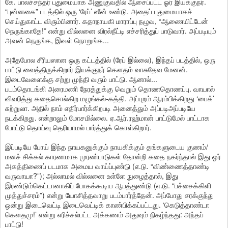
கே. பாலச்சந்தர் புதுமையாக அணுகுவதில் ஆசைப்பட்ட ஓர் இயக்குநர்.
“புன்னகை” படத்தில் ஒரு ‘ரேப்’ ஸீன் உண்டு. அதைப் புதுமையாகச்
செய்துகாட்ட விரும்பினார். கதாநாயகி மாராப்பு நழுவ, “ஆணையிட்டேன்
நெருங்காதே!” என்று வில்லனை விரல்நீட்டி எச்சரித்துப் பாடுவார். அப்படியும்
அவன் நெருங்க, இவள் நொறுங்க...
அதேபோல சீரியஸான ஒரு கட்டத்தில் (ரேப் இல்லை), இந்தப் படத்தில், ஒரு
பாட்டு வைத்திருக்கிறார் இயக்குநர் கௌதம் வாசுதேவ மேனன்.
இடைவேளைக்கு சற்று முந்தி வரும் பாட்டு. ஆனால்...
படம்தொடங்கி அரைமணி நேரத்துக்கு வெறும் தொணதொணப்பு. வாயால்
விவரித்து கதைசொல்கிற மழுங்கல்-கத்தி. அப்புறம் ஆரம்பிக்கிறது ‘பைக்’
சுற்றுலா. அதில் நாம் எதிர்பார்க்கிறபடி அனைத்தும் அப்படிஅப்படியே
நடக்கிறது. என்றாலும் மோசமில்லை. ஏ.ஆர்.ரஹ்மான் பாட்டுமேல் பாட்டாக
போட்டு தொய்வு தெரியாமல் பார்த்துக் கொள்கிறார்.
இப்படியே போய் இந்த நாயகனுக்கும் நாயகிக்கும் தங்களுடைய குணம்/
மனச் சிக்கல் காரணமாக முரண்பாடுகள் தோன்றி கதை நகர்ந்தால் இது ஓர்
அகத்திணைப் படமாக அமைய வாய்ப்புண்டு (எ.டு. “விண்ணைத்தாண்டி
வருவாயா?”); அல்லாமல் வில்லனை உள்ளே நுழைத்தால், இது
இரண்டும்கெட்டானாகிப் போகக்கூடிய ஆபத்துண்டு (எ.டு. “பச்சைக்கிளி
முத்துச்சரம்”) என்று யோசித்தவாறு படம்பார்த்தேன். அப்போது சரக்குந்து
ஒன்று இடைவெட்டி இடைவெட்டிக் காண்பிக்கப்பட்டது. ‘கெடுத்தாண்டா
கௌதமு!’ என்று எரிச்சல்பட்ட அக்கணம் அதுவும் நிகழ்ந்தது: அந்தப்
பாட்டு!