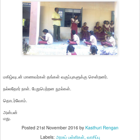
மகிழ்வுடன் மாணவர்கள் தங்கள் வகுப்புகளுக்கு சென்றனர்.
நல்லதோர் நாள். பேறுபெற்றன நூல்கள்.
தொடர்வோம்.
அன்பன்
மது.
Posted
21st November 2016
by
Kasthuri Rengan
Labels:
அரசுப் பள்ளிகள்
வாசிப்பு