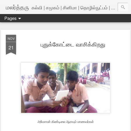
மலர்த்தரு
கல்வி | சமூகம் | சினிமா | தொழில்நுட்பம் | அறிவியல்
Pages
NOV
புதுக்கோட்டை வாசிக்கிறது
21
அமேசான் கிண்டிலை ஆராயும் மாணவர்கள்