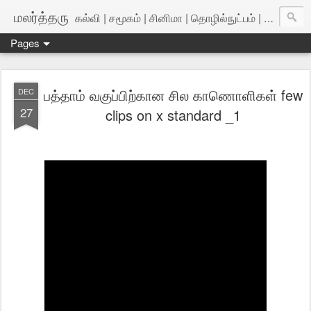
மலர்த்தரு
கல்வி | சமூகம் | சினிமா | தொழில்நுட்பம் | அறிவியல்
Pages
பத்தாம் வகுப்பிற்கான சில காணொளிகள் few
DEC
27
clips on x standard _1