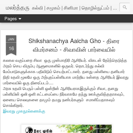
மலர்த்தரு
கல்வி | சமூகம் | சினிமா | தொழில்நுட்பம் | அறிவியல்
Pages
Shikshanachya Aaicha Gho - திரை
JAN
16
விமர்சனம் - சிவாவின் பார்வையில்
கலகல வகுப்பறை சிவா ஒரு முன்மாதிரி ஆசிரியர். விகடன் தேர்ந்தெடுத்த
அறம் செய விரும்பு ஆளுமைகளில் ஒருவர். தொடர்ந்து கல்வி
மேம்பாடுகளுக்காக பதிவிடும் செயற்பாட்டாளர். தனது பள்ளியை தனியார்
நிதி உதவி மூலமே ஒரு அற்புதப்பள்ளியாக மாற்றிய உன்னத ஆசிரியர் இவரது
பார்வையில் ஓரு திரைப்படம்....
அரசு உதவி பெரும் பள்ளி ஒன்றின் ஆசிரியராகஇருக்கும் சிவா, தனது
பள்ளியின் ஒலி ஒளி கட்டமைப்பை நிர்வாகமே தந்து ஊக்குவித்ததாகவும்,
ஏனைய செலவுகளை தாமும் தமது நண்பர்களும் சமாளிப்பதாகவும்
சொல்கிறார்.
இவரது முகநூல்கணக்கு