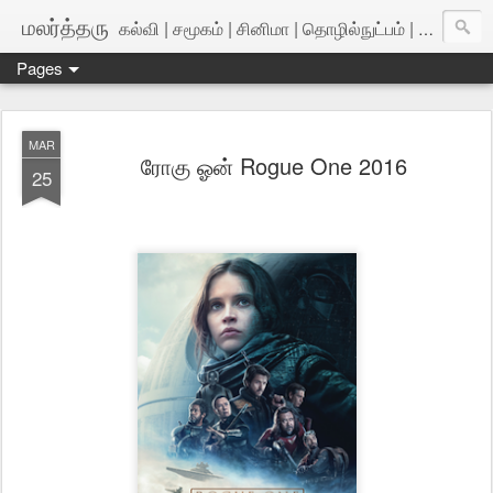
மலர்த்தரு
கல்வி | சமூகம் | சினிமா | தொழில்நுட்பம் | அறிவியல்
Pages
MAR
ரோகு ஓன் Rogue One 2016
25