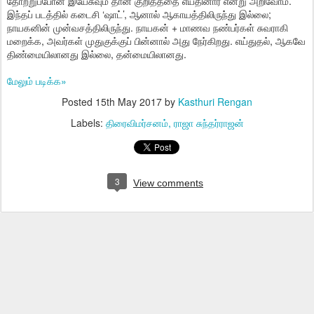
தோற்றுப்போன இயேசுவும் தான் குறித்ததை எய்தினார் என்று அறிவோம்.
இந்தப் படத்தில் கடைசி ‘ஷாட்’, ஆனால் ஆகாயத்திலிருந்து இல்லை;
நாயகனின் முன்வசத்திலிருந்து. நாயகன் + மாணவ நண்பர்கள் சுவராகி
மறைக்க, அவர்கள் முதுகுக்குப் பின்னால் அது நேர்கிறது. எய்துதல், ஆகவே
திண்மையிலானது இல்லை, தன்மையிலானது.
மேலும் படிக்க»
Posted
15th May 2017
by
Kasthuri Rengan
Labels:
திரைவிமர்சனம்
ராஜா சுந்தர்ராஜன்
3
View comments