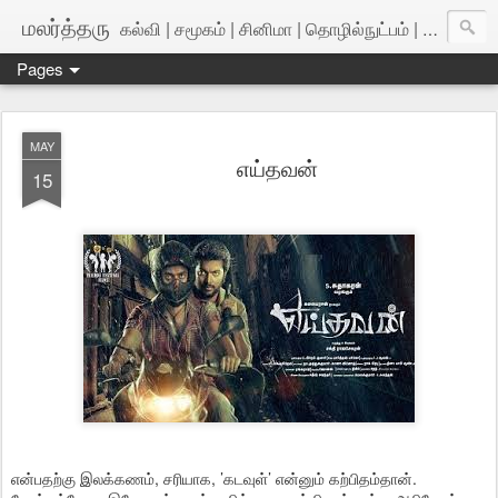
மலர்த்தரு
கல்வி | சமூகம் | சினிமா | தொழில்நுட்பம் | அறிவியல்
Pages
MAY
எய்தவன்
15
என்பதற்கு இலக்கணம், சரியாக, ’கடவுள்’ என்னும் கற்பிதம்தான்.