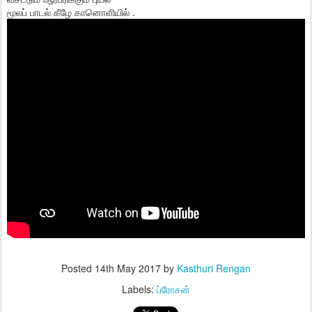
மூலப் பாடல் கீழே கானொளியில் .
Posted
14th May 2017
by
Kasthuri Rengan
Labels:
ப்ரோசன்