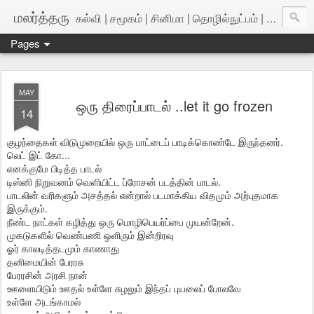
மலர்த்தரு
கல்வி | சமூகம் | சினிமா | தொழில்நுட்பம் | அறிவியல்
Pages
MAY
ஒரு திரைப்பாடல் ..let it go frozen
14
குழந்தைகள் விடுமுறையில் ஒரு பாட்டைப் பாடிக்கொண்டே இருந்தனர்.
லெட் இட் கோ...
எனக்குமே பிடித்த பாடல்
டிஸ்னி நிறுவனம் வெளியிட்ட ப்ரோசன் படத்தின் பாடல்.
பாடலின் வரிகளும் அசத்தல் என்றால் படமாக்கிய விதமும் அற்புதமாக
இருக்கும்.
நீண்ட நாட்கள் கழித்து ஒரு மொழிபெயர்ப்பை முயன்றேன்.
முகடுகளில் வெண்பணி ஒளிரும் இன்றிரவு
ஓர் காலடித்தடமும் காணாது
தனிமையின் பேரரசு
பேரரசின் அரசி நான்
ஊளையிடும் ஊதல் உள்ளே சுழலும் இந்தப் புயலைப் போலவே
உள்ளே அடங்காமல்