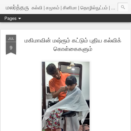
மலர்த்தரு
கல்வி | சமூகம் | சினிமா | தொழில்நுட்பம் | அறிவியல்
Pages
மகிமாவின் மஷ்ரூம் கட்டும் புதிய கல்விக்
JUL
9
கொள்கைகளும்