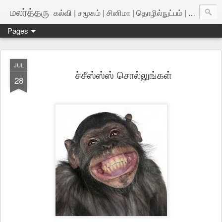
மலர்த்தரு
கல்வி | சமூகம் | சினிமா | தொழில்நுட்பம் | அறிவியல்
Pages
JUL
ச்சீஸ்ஸ்ஸ் சொல்லுங்கள்
28