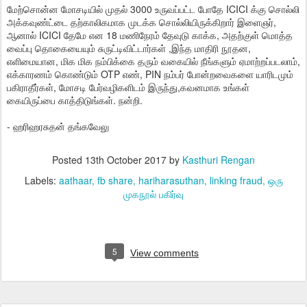
மேற்சொன்ன மோசடியில் முதல் 3000 உருவப்பட்ட போதே ICICI க்கு சொல்லி
அக்கவுண்ட்டை தற்காலிகமாக முடக்க சொல்லியிருக்கிறார் இளைஞர்,
ஆனால் ICICI தேமே என 18 மணிநேரம் தேவுடு காக்க, அதற்குள் மொத்த
வைப்பு தொகையையும் சுருட்டிவிட்டார்கள் ,இந்த மாதிரி நூதன,
எளிமையான, மிக மிக நம்பிக்கை தரும் வகையில் நீங்களும் ஏமாற்றப்படலாம்,
எக்காரணம் கொண்டும் OTP எண், PIN நம்பர் போன்றவைகளை யாரிடமும்
பகிராதீர்கள், மோசடி பேர்வழிகளிடம் இருந்து,கவனமாக உங்கள்
கையிருப்பை காத்திடுங்கள். நன்றி.
- ஹரிஹரசுதன் தங்கவேலு
Posted
13th October 2017
by
Kasthuri Rengan
Labels:
aathaar
fb share
hariharasuthan
linking fraud
ஒரு
முகநூல் பகிர்வு
5
View comments