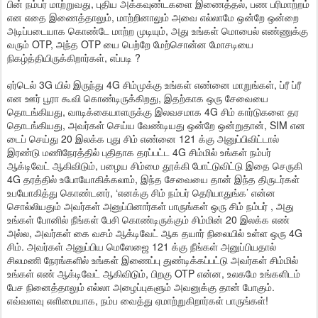
பின் நம்பர் மாற்றுவது, புதிய அக்கவுண்டகளை இணைத்தல், பண பரிமாற்றம்
என எதை இணைத்தாலும், மாற்றினாலும் அவை எல்லாமே ஒன்றே ஒன்றை
அடிப்படையாக கொண்டே மாற்ற முடியும், அது உங்கள் மொபைல் எண்ணுக்கு
வரும் OTP, அந்த OTP யை பெற்றே மேற்சொன்ன மோசடியை
நிகழ்த்தியிருக்கிறார்கள், எப்படி ?
ஏர்டெல் 3G யில் இருந்து 4G சிம்முக்கு உங்கள் எண்னை மாறுங்கள், ப்ரீ ப்ரீ
என ஊர் பூரா கூவி கொண்டிருக்கிறது, இதற்காக ஒரு சேவையை
தொடங்கியது, வாடிக்கையாளருக்கு இலவசமாக 4G சிம் கார்டுகளை தர
தொடங்கியது, அவர்கள் செய்ய வேண்டியது ஒன்றே ஒன்றுதான், SIM என
டைப் செய்து 20 இலக்க புது சிம் எண்னை 121 க்கு அனுப்பிவிட்டால்
இரண்டு மணிநேரத்தில் புதிதாக தரப்பட்ட 4G சிம்மில் உங்கள் நம்பர்
ஆக்டிவேட் ஆகிவிடும், பழைய சிம்மை தூக்கி போட்டுவிட்டு இதை செருகி
4G தரத்தில் உபோயோகிக்கலாம், இந்த சேவையை தான் இந்த திருடர்கள்
உபயோகித்து கொண்டனர், ‘எனக்கு சிம் நம்பர் தெரியாதுங்க’ என்ன
சொல்லியதும் அவர்கள் அனுப்பினார்கள் பாருங்கள் ஒரு சிம் நம்பர் , அது
உங்கள் போனில் நீங்கள் பேசி கொண்டிருக்கும் சிம்மின் 20 இலக்க எண்
அல்ல, அவர்கள் கை வசம் ஆக்டிவேட் ஆக தயார் நிலையில் உள்ள ஒரு 4G
சிம். அவர்கள் அனுப்பிய மெஸேஜை 121 க்கு நீங்கள் அனுப்பியதால்
சிலமணி நேரங்களில் உங்கள் இணைப்பு துண்டிக்கப்பட்டு அவர்கள் சிம்மில்
உங்கள் எண் ஆக்டிவேட் ஆகிவிடும், பிறகு OTP என்ன, உலகமே உங்களிடம்
பேச நினைத்தாலும் எல்லா அழைப்புகளும் அவனுக்கு தான் போகும்.
எவ்வளவு எளிமையாக, நம்ப வைத்து ஏமாற்றுகிறார்கள் பாருங்கள்!