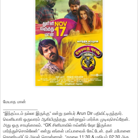
மேயாத மான்
______________
“இந்தப்படம் நல்லா இருக்கு” என்று நண்பர் Arun Dir பதிவிட்டிருந்தார்.
வெளியாகி ஒருவாரம் ஆகியிருந்தது. என்றாலும் பார்க்க முடிவுசெய்தேன்.
அது ஒரு சாயுங்காலம். “GK சினிமாவில் ஈவ்னிங் ஷோ இருக்கா
பார்த்துச்சொல்லேன்” என்று எங்கள் பாப்பாவைக் கேட்டேன். தன் ஃபோனை
நொண்டிவிட்டு அவள் சொன்னாள், “காலை 11:30 & மதியம் 02:30 ஆக