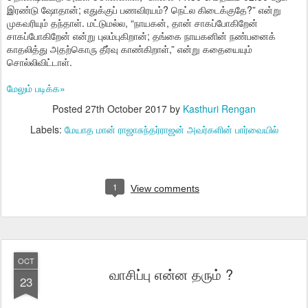
இரண்டு ஷோதான்; எதுக்குப் பணவிரயம்? நெட்ல கிடைக்குதே?” என்று
முகவரியும் தந்தாள். மட்டுமல்ல, “நாயகன், தான் சாகப்போகிறேன்
சாகப்போகிறேன் என்று புலம்புகிறான்; தங்கை நாயகனின் நண்பனைக்
காதலித்து அதற்கொரு தீர்வு காண்கிறாள்,” என்று கதையையும்
சொல்லிவிட்டாள்.
மேலும் படிக்க»
Posted
27th October 2017
by
Kasthuri Rengan
Labels:
மேயாத மான் ராஜாசுந்தர்ராஜன் அவர்களின் பார்வையில்
1
View comments
OCT
வாசிப்பு என்ன தரும் ?
23