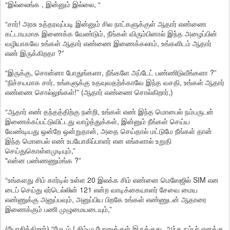
“இல்லைங்க , இன்னும் இல்லை, “
“சார்! அரசு உத்தரவுப்படி இன்னும் சில நாட்களுக்குள் ஆதார் எண்ணை
கட்டாயமாக இணைக்க வேண்டும், நீங்கள் விரும்பினால் இந்த அழைப்பின்
வழியாகவே உங்கள் ஆதார் எண்ணை இணைக்கலாம், உங்களிடம் ஆதார்
எண் இருக்கிறதா ?”
“இருக்கு, சொன்னா போதுங்களா, நீங்களே அப்டேட் பண்ணிடுவீங்களா ?”
“நிச்சயமாக சார், உங்களுக்கு உதவுவதற்க்காவே இந்த வசதி, உங்கள் ஆதார்
எண்ணை சொல்லுங்கள்!” (ஆதார் எண்ணை சொல்கிறார்,)
“ஆதார் எண் தந்தத்திற்கு நன்றி, உங்கள் எண் இந்த மொபைல் நம்பருடன்
இணைக்கப்பட்டுவிட்டது வாழ்த்துக்கள், இன்னும் நீங்கள் செய்ய
வேண்டியது ஒன்றே ஒன்றுதான், அதை செய்தால் மட்டுமே நீங்கள் தான்
இந்த மொபைல் எண் உபயோகிப்பாளர் என எங்களால் உறுதி
செய்துகொள்ளமுடியும்,”
"என்ன பண்ணணும்ங்க ?”
“உங்களது சிம் கார்டில் உள்ள 20 இலக்க சிம் எண்னை மெஸேஜில் SIM என
டைப் செய்து ஏர்டெல்லின் 121 என்ற வாடிக்கையாளர் சேவை மைய
எண்ணுக்கு அனுப்பவும், அனுப்பிய பிறகே உங்கள் எண்ணுடன் ஆதாரை
இணைக்கும் பணி முழுமையடையும்,”
(யோசிக்கிறார்) “மேடம் ! சிம்மு போனுக்குள் இருக்குது, அந்த நம்பர் எனக்கு