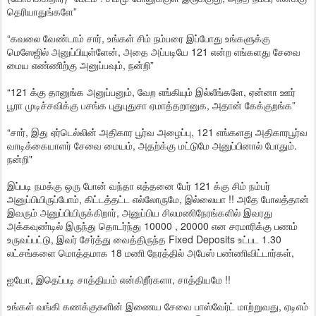
தெரியாதுங்களே”
“கவலை வேண்டாம் சார், உங்கள் சிம் நம்பரை இப்போது உங்களுக்கு
மெஸேஜில் அனுப்பியுள்ளேன், அதை அப்படியே 121 என்ற எங்களது சேவை
மைய எண்ணிற்கு அனுப்பவும், நன்றி”
“121 க்கு தானுங்க அனுப்பனும், வேற எங்கியும் இல்லீங்களே, ஏன்னா ஊர்
பூரா முடிச்சவிக்கு பசங்க புதுபுதுசா ஏமாத்தறானுக, அதான் கேக்குறங்க”
“சார், இது ஏர்டெல்லின் அதிகார பூர்வ அழைப்பு, 121 எங்களது அதிகாரபூர்வ
வாடிக்கையாளர் சேவை மையம், அதற்க்கு மட்டுமே அனுப்பினால் போதும்.
நன்றி"
இப்படி நமக்கு ஒரு போன் வந்தா எத்தனை பேர் 121 க்கு சிம் நம்பர்
அனுப்பியிருப்போம், கிட்டத்தட்ட எல்லோருமே, இல்லையா !! அதே போலத்தான்
இவரும் அனுப்பியிருக்கிறார், அனுப்பிய சிலமணிநேரங்களில் இவரது
அக்கவுண்டில் இருந்து தொடர்ந்து 10000 , 20000 என சரமாரிக்கு பணம்
உருவப்பட்டு, இவர் சேர்த்து வைத்திருந்த Fixed Deposits உட்பட 1.30
லட்சங்களை மொத்தமாக 18 மணி நேரத்தில் அபேஸ் பண்ணிவிட்டார்கள்,
ஐயோ, இதெப்படி சாத்தியம் என்கிறீர்களா, சாத்தியமே !!
உங்கள் வங்கி கணக்குகளின் இணைய சேவை பாஸ்வேர்ட் மாற்றுவது, ஏடிஎம்