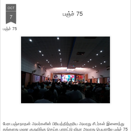
OCT
பஞ்ச் 75
7
பஞ்ச் 75
பேரா.பஞ்சநாதன் அவர்களின் பிரியத்திற்குரிய அவரது சீடர்கள் இணைந்து
தங்களது மஹா குருவிற்கு செய்த பாராட்டு விழா அவரது பெயராலே பஞ்ச் 75