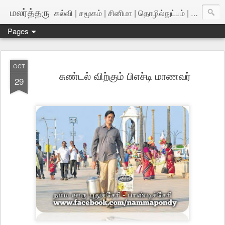
மலர்த்தரு
கல்வி | சமூகம் | சினிமா | தொழில்நுட்பம் | அறிவியல்
Pages
OCT
சுண்டல் விற்கும் பிஎச்டி மாணவர்
29