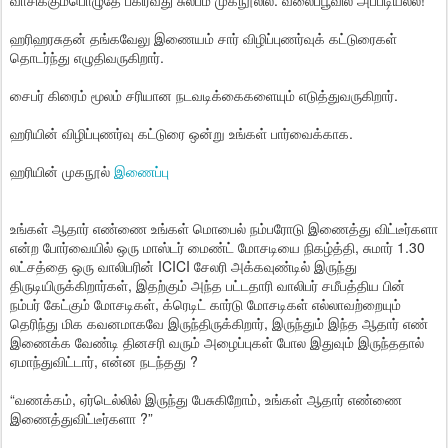
வாசிக்கும்பொழுதே பகிர்வது சுலபம் முகநூலில். வலைப்பூவில் அப்படியல்ல!
ஹரிஹரசுதன் தங்கவேலு இணையம் சார் விழிப்புணர்வுக் கட்டுரைகள்
தொடர்ந்து எழுதிவருகிறார்.
சைபர் கிரைம் மூலம் சரியான நடவடிக்கைகளையும் எடுத்துவருகிறார்.
ஹரியின் விழிப்புணர்வு கட்டுரை ஒன்று உங்கள் பார்வைக்காக.
ஹரியின் முகநூல்
இணைப்பு
உங்கள் ஆதார் எண்ணை உங்கள் மொபைல் நம்பரோடு இணைத்து விட்டீர்களா
என்ற போர்வையில் ஒரு மாஸ்டர் மைண்ட் மோசடியை நிகழ்த்தி, சுமார் 1.30
லட்சத்தை ஒரு வாலிபரின் ICICI சேலரி அக்கவுண்டில் இருந்து
திருடியிருக்கிறார்கள், இதற்கும் அந்த பட்டதாரி வாலிபர் சமீபத்திய பின்
நம்பர் கேட்கும் மோசடிகள், க்ரெடிட் கார்டு மோசடிகள் எல்லாவற்றையும்
தெரிந்து மிக கவனமாகவே இருந்திருக்கிறார், இருந்தும் இந்த ஆதார் எண்
இணைக்க வேண்டி தினசரி வரும் அழைப்புகள் போல இதுவும் இருந்ததால்
ஏமாந்துவிட்டார், என்ன நடந்தது ?
“வணக்கம், ஏர்டெல்லில் இருந்து பேசுகிறோம், உங்கள் ஆதார் எண்ணை
இணைத்துவிட்டீர்களா ?”