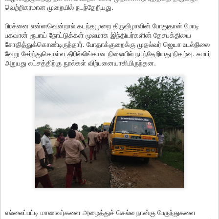
வெற்றிகரமான முறையில் நடந்தேறியது.
பிரச்னை என்னவென்றால் கடந்தமுறை திருவிழாவின் போதுதான் மோடி
பகவான் ரூபாய் நோட்டுக்கள் மூலமாக இந்தியர்களின் தேசபக்தியை
சோதித்துக்கொண்டிருந்தார். போதாக்குறைக்கு முதல்வர் ஜெயா உடல்நிலை
வேறு சேர்ந்துகொள்ள திரில்லிங்கான நிலையில் நடந்தேறியது நிகழ்வு. சுமார்
அறுபது லட்சத்திற்கு நூல்கள் விற்பனையாகியிருந்தன.
எல்லைப்பட்டி மாணவர்களை அழைத்துச் செல்ல நான்கு பேருந்துகளை