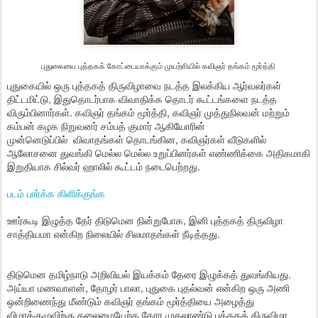
புதுகையை புத்தகக் கோட்டையாக்கும் முயற்சியில் கவிஞர் தங்கம் மூர்த்தி
புதுகையில் ஒரு புத்தகத் திருவிழாவை நடத்த இலக்கிய ஆர்வலர்கள்
திட்டமிட்டு, இதுதொடர்பாக விவாதிக்க தொடர் கூட்டங்களை நடத்த
விரும்பினார்கள். கவிஞர் தங்கம் மூர்த்தி, கவிஞர் முத்துநிலவன் மற்றும்
கம்பன் கழக நிறுவனர் சம்பத் குமார் ஆகியோரின்
முன்னெடுப்பில் விவாதங்கள் தொடங்கின, கவிஞர்கள் வீடுகளில்
ஆலோசனை துவங்கி மெல்ல மெல்ல உறுப்பினர்கள் எண்ணிக்கை அதிகமாகி
இறுதியாக சில்வர் ஹாலில் கூட்டம் நடைபெற்றது.
படம் பார்க்க கிளிக்குங்க
ஊர்கூடி இழுத்த தேர் திடுமென நின்றுபோக, இனி புத்தகத் திருவிழா
சாத்தியமா என்கிற நிலையில் சிலமாதங்கள் நீடித்தது.
திடுமென தமிழ்நாடு அறிவியல் இயக்கம் தேரை இழுக்கத் துவங்கியது.
அய்யா மணவாளன், தோழர் பாலா, புதுகை புதல்வன் என்கிற ஒரு அணி
ஒன்றிணைந்து மீண்டும் கவிஞர் தங்கம் மூர்த்தியை அழைத்து
விழாக்குழுவிற்கு தலைமையேற்க கோர முதலாண்டு புத்தகத் திருவிழா