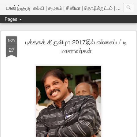
மலர்த்தரு
கல்வி | சமூகம் | சினிமா | தொழில்நுட்பம் | அறிவியல்
Pages
புத்தகத் திருவிழா 2017இல் எல்லைப்பட்டி
NOV
27
மாணவர்கள்