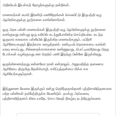
அறிவியல் இயக்கத் தோழர்களுக்கு நன்றிகள்.
மாணவர்கள் சுமார் இரண்டு மணிநேரங்கள் செலவிட்டு இருபத்தி ஏழு
ஆயிரங்களுக்கு நூற்களை வாங்கினார்கள்.
ஒரு அரசு பள்ளி மாணவர்கள் இருபத்தி ஏழு ஆயிரங்களுக்கு நூற்களை
வாங்குவது என்பது ஒரு வரியில் கடந்துபோகின்ற செய்தியல்ல. கடந்த
ஒருவார காலமாக பள்ளியில் இருக்கிற மாணவர்களும், பயிற்சி
ஆசிரியைகளும் இதற்காக உழைத்தனர். உண்டியல் தொகையை வாங்கி
வரவு வைப்பது, சில்லறைக்காசுகளை எண்ணுவது, பொட்டிலமிடுவது பிறகு
டோக்கன் வழங்குவது என நெடும் பணி இதற்கு பின்னே இருக்கிறது.
ஒருங்கிணைத்தது என்னவோ நான் என்றாலும், அனுமதித்த தலைமை
ஆசிரியை திருமிகு.தேன்மொழி, சகிப்புத்தன்மை மிக்க சக
ஆசிரியர்களும்தான்.
இத்துணை வேலை இருக்கும் என்று தெரிந்ததால்தான் புத்திசாலித்தனமாக
மற்ற பள்ளிகள் தவிர்த்திருக்க வேண்டும். நமக்கு அவ்வளவு
புத்திசாலித்தனம் கிடையாதே. செம பிரஷர் நிகழ்வு நடந்தேறும்வரை.