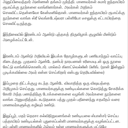
அனுப்பிவைத்தார் அண்ணன் தங்கம் மூர்த்தி. மாணவர்கள் சுமார் ஐந்தாயிரம்
ரூபாய்க்கு நூற்களை வாங்கினார்கள். அவர்கள் அதிகம்
செலவிட்டதென்னவோ கேன்டீனில்தான். மாணவர்கள் ஐந்தாயிரம் ரூபாய்க்கு
நூற்களை வாங்க ஸ்ரீ வெங்கடேஷ்வரா பள்ளியோ டீசலுக்கு எட்டாயிரத்தை
செலவிட்டிருந்தது.
இந்நிலையில் இரண்டாம் ஆண்டு புத்தகத் திருவிழாக் குழுவில் மீண்டும்
அழைக்கப்பட்டேன்.
இரண்டாம் ஆண்டு அறிவியல் இயக்க தோழர்களுடன் பணியாற்றும் வாய்ப்பு
கிடைத்தது. முதலாம் ஆண்டே நண்பர் நாரயணன் உரிமையுடன் ஒரு நூலை
கேட்டு வாங்கிக்கொண்டார். மால்கம் கிளாட்வெல்லின் பிளிங். (நான் இன்னும்
முடிக்கவில்லை அவர் என்ன செய்கிறார் என்பது தெரியவில்லை)
இம்முறை திட்டக்குழு கடந்த ஆண்டே விவாதித்த ஒரு விஷயத்தை
அறிமுகம் செய்தது. மாணவர்களுக்கு உண்டியல்களை கொடுத்து சேகரிக்க
கோரி அந்த பணத்திற்கு டோக்கனைகளை வழங்கி அவர்களை நூற்களை
வாங்க அனுமதித்தல். கூடுதலாக பத்து முதல் பதினைந்து சதவீதம் வரை
மாணவர்களுக்கு கழிவும் உண்டு.
இலுப்பூர், மதர் தெரசா கல்விநிறுவனங்கள் உண்டியலை ஸ்பான்சர் செய்ய
பத்தாயிரம் உண்டியல்கள் புதுகைப்பள்ளி மாணவர்களுக்கு வழங்கப்பட்டன.
எம் பள்ளி மாணவர்களில் ஆர்வம் உள்ள மாணவர்களுக்கு மட்டுமே