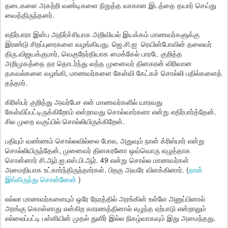
தடைகளை அகற்றி வண்டிகளை நிறுத்த வாகான இடத்தை தயார் செய்து
வைத்திருந்தனர்.
எதிர்பாரா இன்ப அதிர்ச்சியாக அறிவியல் இயக்கம் மாணவர்களுக்கு
இரண்டு சிறப்புரைகளை வழங்கியது. ஜெ.சி.ஐ ரெயின்போவின் தலைவர்
திரு.விஜயக்குமார், வெகுநேர்தியாக மைக்கேல் பாரடே குறித்த
அறிமுகத்தை தர தொடர்ந்து வந்த முனைவர் தினகரன் விரிவான
தகவல்களை வழங்கி, மாணவர்களை கேள்வி கேட்கச் சொல்லி பதில்களைத்
தந்தார்.
கிரிஸ்பர் குறித்து அவர்பேச என் மாணவர்களில் யாரவது
கேள்விப்பட்டிருக்கிறோம் என்றாவது சொல்வார்களா என்று எதிர்பார்த்தேன்.
சில முறை வகுப்பில் சொல்லியிருக்கிறேன்.
பதியும் வண்ணம் சொல்லவில்லை போல, அதுவும் நான் க்ரிஸ்பார் என்று
சொல்லியிருந்தேன், முனைவர் தினகரனோ ஒவ்வொரு எழுத்தாக
சொன்னார் சி.ஆர்.ஐ.எஸ்.பி.ஆர். 49 என்று சொல்ல மாணவர்கள்
அமைதியாக உட்கார்ந்திருந்தார்கள். பிறகு அவரே விளக்கினார். (
நான்
இங்கிருந்து சொன்னேன்
)
எல்லா மாணவர்களையும் ஒரே நேரத்தில் அரங்கின் உள்ளே அனுப்பினால்
அரங்கு கொள்ளாது என்கிற காரணத்தினால் எழுந்த ஏற்பாடு என்றாலும்
எல்லைப்பட்டி பள்ளியின் முதல் துளிர் இல்ல நிகழ்வாகவும் இது அமைந்தது.