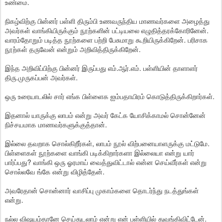
உண்மை.
நிகழ்விற்கு பின்னர் பள்ளி திரும்பி உணவருந்திய மாணவர்களை அழைத்து
அவர்கள் வாங்கியிருக்கும் நூற்களின் பட்டியலை எழுதித்தரக்கோரினேன்.
வாரம்தோறும் படித்த நூற்களை பற்றி பேசுமாறு கூறியிருக்கிறேன். பரிசாக
நூற்கள் தருவேன் என்றும் அறிவித்திருக்கிறேன்.
இந்த அறிவிப்பிற்கு பின்னர் இருப்பது எம்.ஆர்.எம். பள்ளியின் தாளாளர்
திரு.முருகப்பன் அவர்கள்.
ஒரு உரையாடலில் சார் எங்க பிள்ளைக ஐம்பதாயிரம் கொடுத்திருக்கிறார்கள்.
இதனால் யாருக்கு லாபம் என்று அவர் கேட்க யோசிக்காமல் சொன்னேன்
நிச்சயமாக மாணவர்களுக்குத்தான்.
இல்லை தவறாக சொல்கிறீர்கள், லாபம் நூல் விற்பனையாளருக்கு மட்டுமே.
பிள்ளைகள் நூற்களை வாங்கி படிக்கிறார்களா இல்லையா என்று யார்
பார்ப்பது? வாங்கி ஒரு ஓரமாய் வைத்துவிட்டால் என்ன செய்வீர்கள் என்று
சொல்லவே ங்கே என்று விழித்தேன்.
அவரேதான் சொன்னார் வாசிப்பு முகாம்களை தொடர்ந்து நடத்துங்கள்
என்று.
நல்ல விஷயம்தானே செய்துடலாம் என்று என் பள்ளியில் துவங்கிவிட்டேன்.