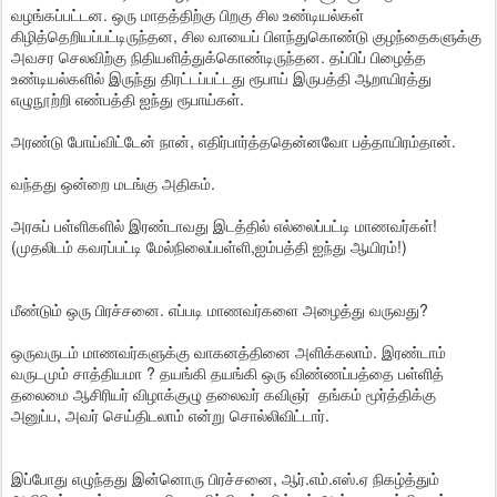
வழங்கப்பட்டன. ஒரு மாதத்திற்கு பிறகு சில உண்டியல்கள்
கிழித்தெறியப்பட்டிருந்தன, சில வாயைப் பிளந்துகொண்டு குழந்தைகளுக்கு
அவசர செலவிற்கு நிதியளித்துக்கொண்டிருந்தன. தப்பிப் பிழைத்த
உண்டியல்களில் இருந்து திரட்டப்பட்டது ரூபாய் இருபத்தி ஆறாயிரத்து
எழுநூற்றி எண்பத்தி ஐந்து ரூபாய்கள்.
அரண்டு போய்விட்டேன் நான், எதிர்பார்த்ததென்னவோ பத்தாயிரம்தான்.
வந்தது ஒன்றை மடங்கு அதிகம்.
அரசுப் பள்ளிகளில் இரண்டாவது இடத்தில் எல்லைப்பட்டி மாணவர்கள்!
(முதலிடம் கவரப்பட்டி மேல்நிலைப்பள்ளி,ஐம்பத்தி ஐந்து ஆயிரம்!)
மீண்டும் ஒரு பிரச்சனை. எப்படி மாணவர்களை அழைத்து வருவது?
ஒருவருடம் மாணவர்களுக்கு வாகனத்தினை அளிக்கலாம். இரண்டாம்
வருடமும் சாத்தியமா ? தயங்கி தயங்கி ஒரு விண்ணப்பத்தை பள்ளித்
தலைமை ஆசிரியர் விழாக்குழு தலைவர் கவிஞர் தங்கம் மூர்த்திக்கு
அனுப்ப, அவர் செய்திடலாம் என்று சொல்லிவிட்டார்.
இப்போது எழுந்தது இன்னொரு பிரச்சனை, ஆர்.எம்.எஸ்.ஏ நிகழ்த்தும்