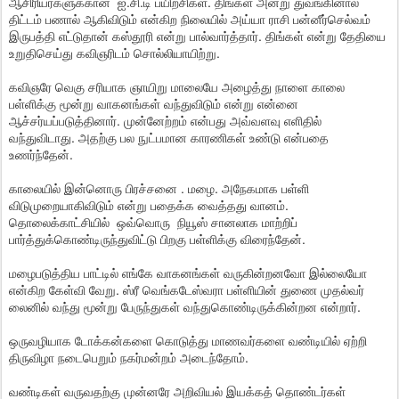
ஆசிரியர்களுக்கான ஐ.சி.டி பயிற்சிகள். திங்கள் அன்று துவங்கினால்
திட்டம் பணால் ஆகிவிடும் என்கிற நிலையில் அய்யா ராசி பன்னீர்செல்வம்
இருபத்தி எட்டுதான் கஸ்தூரி என்று பால்வார்த்தார். திங்கள் என்று தேதியை
உறுதிசெய்து கவிஞரிடம் சொல்லியாயிற்று.
கவிஞரே வெகு சரியாக ஞாயிறு மாலையே அழைத்து நாளை காலை
பள்ளிக்கு மூன்று வாகனங்கள் வந்துவிடும் என்று என்னை
ஆச்சர்யப்படுத்தினார். முன்னேற்றம் என்பது அவ்வளவு எளிதில்
வந்துவிடாது. அதற்கு பல நுட்பமான காரணிகள் உண்டு என்பதை
உணர்ந்தேன்.
காலையில் இன்னொரு பிரச்சனை . மழை. அநேகமாக பள்ளி
விடுமுறையாகிவிடும் என்று பதைக்க வைத்தது வானம்.
தொலைக்காட்சியில் ஒவ்வொரு நியூஸ் சானலாக மாற்றிப்
பார்த்துக்கொண்டிருந்துவிட்டு பிறகு பள்ளிக்கு விரைந்தேன்.
மழைபடுத்திய பாட்டில் எங்கே வாகனங்கள் வருகின்றனவோ இல்லையோ
என்கிற கேள்வி வேறு. ஸ்ரீ வெங்கடேஸ்வரா பள்ளியின் துணை முதல்வர்
லைனில் வந்து மூன்று பேருந்துகள் வந்துகொண்டிருக்கின்றன என்றார்.
ஒருவழியாக டோக்கன்களை கொடுத்து மாணவர்களை வண்டியில் ஏற்றி
திருவிழா நடைபெறும் நகர்மன்றம் அடைந்தோம்.
வண்டிகள் வருவதற்கு முன்னரே அறிவியல் இயக்கத் தொண்டர்கள்