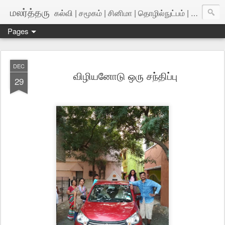
மலர்த்தரு
கல்வி | சமூகம் | சினிமா | தொழில்நுட்பம் | அறிவியல்
Pages
DEC
விழியனோடு ஒரு சந்திப்பு
29