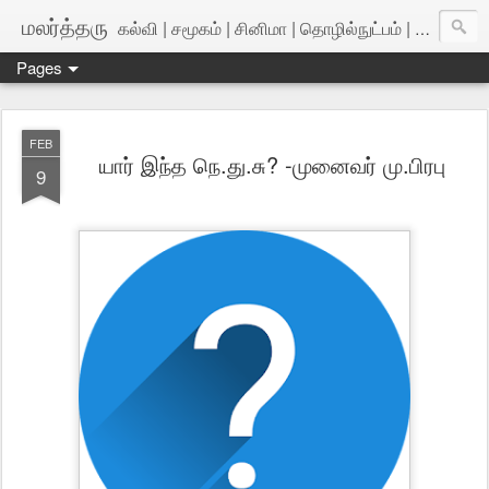
மலர்த்தரு
கல்வி | சமூகம் | சினிமா | தொழில்நுட்பம் | அறிவியல்
Pages
FEB
யார் இந்த நெ.து.சு? -முனைவர் மு.பிரபு
9