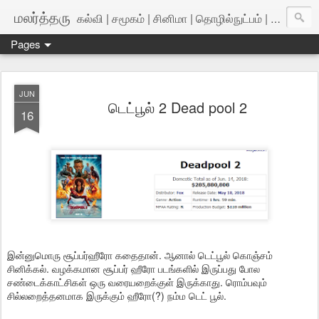
மலர்த்தரு
கல்வி | சமூகம் | சினிமா | தொழில்நுட்பம் | அறிவியல்
Pages
JUN
டெட்பூல் 2 Dead pool 2
16
இன்னுமொரு சூப்பர்ஹீரோ கதைதான். ஆனால் டெட்பூல் கொஞ்சம்
சினிக்கல். வழக்கமான சூப்பர் ஹீரோ படங்களில் இருப்பது போல
சண்டைக்காட்சிகள் ஒரு வரையறைக்குள் இருக்காது. ரொம்பவும்
சில்லறைத்தனமாக இருக்கும் ஹீரோ(?) நம்ம டெட் பூல்.