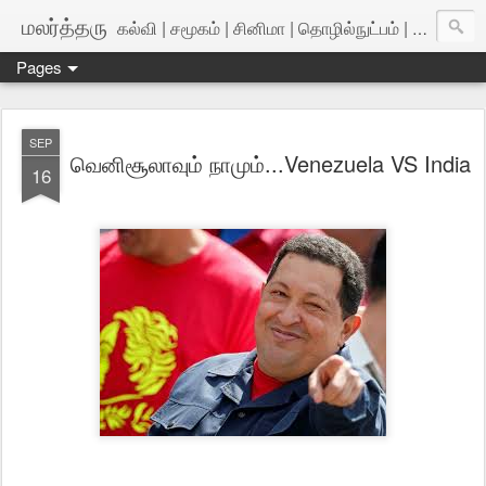
மலர்த்தரு
கல்வி | சமூகம் | சினிமா | தொழில்நுட்பம் | அறிவியல்
Pages
SEP
வெனிசூலாவும் நாமும்...Venezuela VS India
16