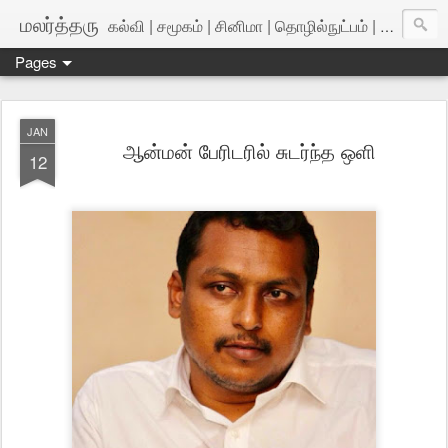
மலர்த்தரு
கல்வி | சமூகம் | சினிமா | தொழில்நுட்பம் | அறிவியல்
Pages
JAN
ஆன்மன் பேரிடரில் சுடர்ந்த ஒளி
12