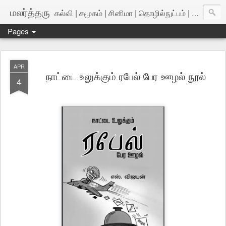
மலர்த்தரு
கல்வி | சமூகம் | சினிமா | தொழில்நுட்பம் | அறிவியல்
Pages
APR
நாட்டை உலுக்கும் ரபேல் பேர ஊழல் நூல்
4