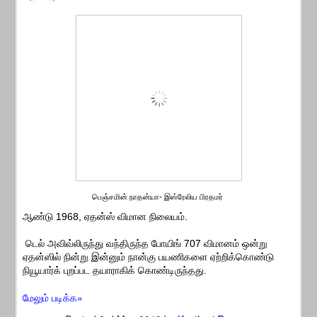
பெஞ்சமின் நாதன்யா- இஸ்ரேலிய பிரதமர்
ஆண்டு 1968, ஏதன்ஸ் விமான நிலையம்.
டெல் அவிவ்லிருந்து வந்திருந்த போயிங் 707 விமானம் ஒன்று
ஏதன்ஸில் நின்று இன்னும் நான்கு பயணிகளை ஏற்றிக்கொண்டு
நியூயார்க் புறப்பட தயாராகிக் கொண்டிருந்தது.
மேலும் படிக்க»