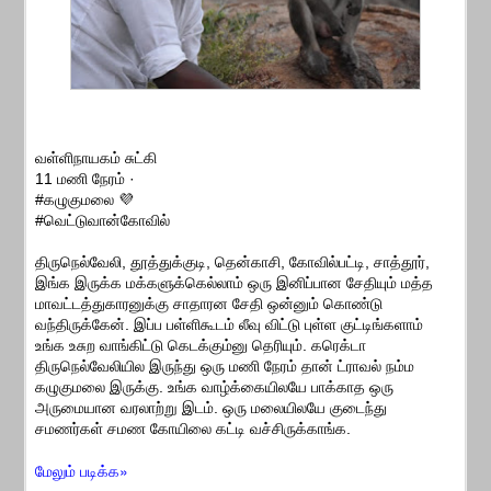
வள்ளிநாயகம் சுட்கி
11 மணி நேரம் ·
#கழுகுமலை 💜
#வெட்டுவான்கோவில்
திருநெல்வேலி, தூத்துக்குடி, தென்காசி, கோவில்பட்டி, சாத்தூர்,
இங்க இருக்க மக்களுக்கெல்லாம் ஒரு இனிப்பான சேதியும் மத்த
மாவட்டத்துகாரனுக்கு சாதாரன சேதி ஒன்னும் கொண்டு
வந்திருக்கேன். இப்ப பள்ளிகூடம் லீவு விட்டு புள்ள குட்டிங்களாம்
உங்க உசுற வாங்கிட்டு கெடக்கும்னு தெரியும். கரெக்டா
திருநெல்வேலியில இருந்து ஒரு மணி நேரம் தான் ட்ராவல் நம்ம
கழுகுமலை இருக்கு. உங்க வாழ்க்கையிலயே பாக்காத ஒரு
அருமையான வரலாற்று இடம். ஒரு மலையிலயே குடைந்து
சமணர்கள் சமண கோயிலை கட்டி வச்சிருக்காங்க.
மேலும் படிக்க»