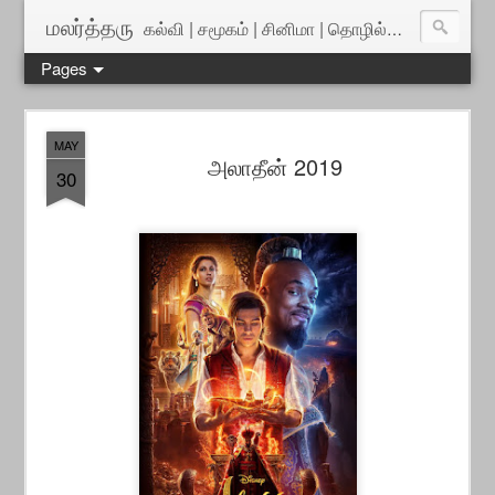
மலர்த்தரு
கல்வி | சமூகம் | சினிமா | தொழில்நுட்பம் | அறிவியல்
Pages
MAY
அலாதீன் 2019
30