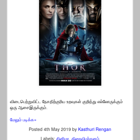
விடைபெற்றுவிட்ட நேசதிற்குரிய உறவுகள் குறித்து எல்லோருக்கும்
ஒரு ஆசைஇருக்கும்.
மேலும் படிக்க»
Posted
4th May 2019
by
Kasthuri Rengan
Labels:
சினிமா
திரைவிமர்சனம்