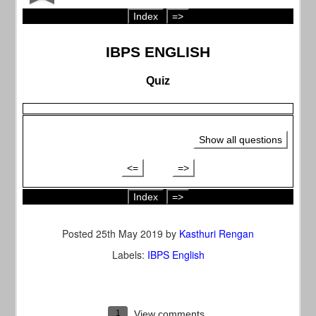
Index
=>
IBPS ENGLISH
Quiz
Show all questions
<=
=>
Index
=>
Posted
25th May 2019
by
Kasthuri Rengan
Labels:
IBPS English
1
View comments