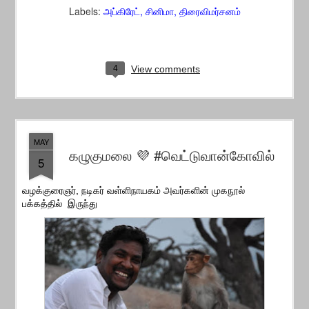
Labels:
அப்கிரேட்
சினிமா
திரைவிமர்சனம்
4
View comments
MAY
கழுகுமலை 💜 #வெட்டுவான்கோவில்
5
வழக்குரைஞர், நடிகர் வள்ளிநாயகம் அவர்களின் முகநூல்
பக்கத்தில் இருந்து