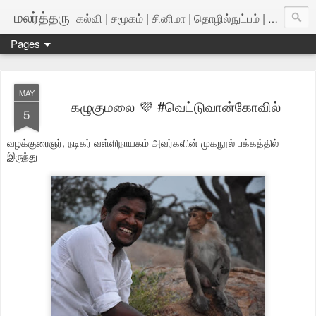
மலர்த்தரு
கல்வி | சமூகம் | சினிமா | தொழில்நுட்பம் | அறிவியல்
Pages
MAY
கழுகுமலை 💜 #வெட்டுவான்கோவில்
5
வழக்குரைஞர், நடிகர் வள்ளிநாயகம் அவர்களின் முகநூல் பக்கத்தில்
இருந்து