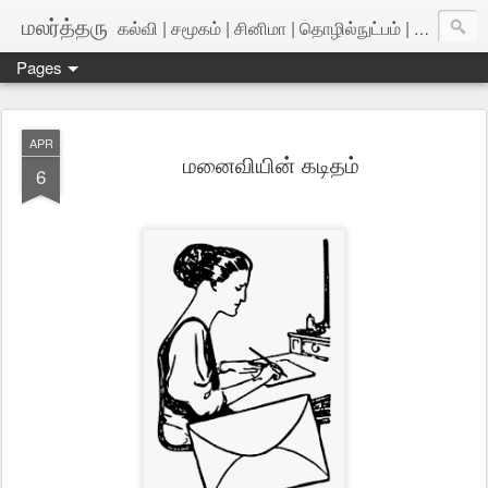
மலர்த்தரு
கல்வி | சமூகம் | சினிமா | தொழில்நுட்பம் | அறிவியல்
Pages
APR
மனைவியின் கடிதம்
6