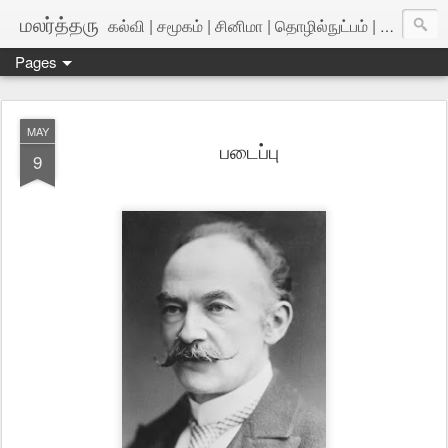
மலர்த்தரு
கல்வி | சமூகம் | சினிமா | தொழில்நுட்பம் | அறிவியல்
Pages
MAY
படைப்பு
9